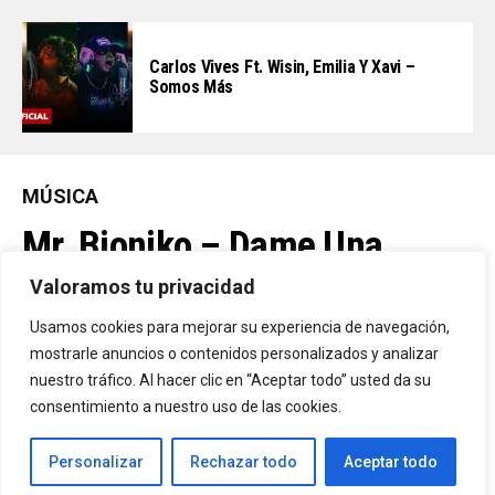
Carlos Vives Ft. Wisin, Emilia Y Xavi –
Somos Más
MÚSICA
Mr. Bioniko – Dame Una
Oportunidad
Valoramos tu privacidad
Usamos cookies para mejorar su experiencia de navegación,
Ya Está En La Calle. "Dame Una Oportunidad"🎬🔥 El Nuevo Nivel
mostrarle anuncios o contenidos personalizados y analizar
nuestro tráfico. Al hacer clic en “Aceptar todo” usted da su
De Mr. Bioniko Ya Se Puede Ver Y Escuchar En Todas Partes.
consentimiento a nuestro uso de las cookies.
By
Edbay
Personalizar
Rechazar todo
Aceptar todo
Published
2 días ago