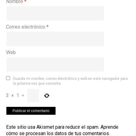
Nombre
*
Correo electrónico
*
Web
Guarda mi nombre, correo electrónico y web en este navegador para
la próxima vez que comente.
3
×
1
=
Este sitio usa Akismet para reducir el spam.
Aprende
cómo se procesan los datos de tus comentarios
.