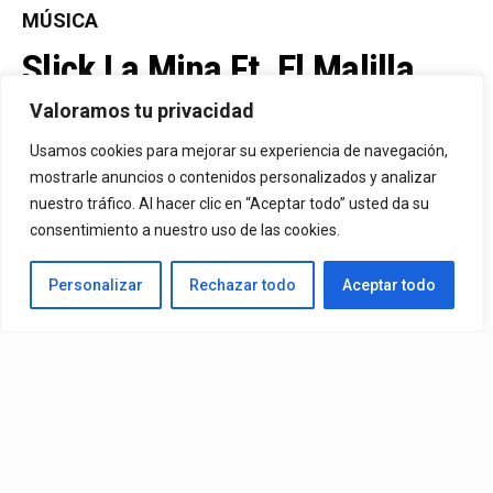
MÚSICA
Slick La Mina Ft. El Malilla,
Mvchoo23, K John Y Dry –
Valoramos tu privacidad
Vista Al Mar (Remix)
Usamos cookies para mejorar su experiencia de navegación,
mostrarle anuncios o contenidos personalizados y analizar
nuestro tráfico. Al hacer clic en “Aceptar todo” usted da su
By
Vitaxo
consentimiento a nuestro uso de las cookies.
Published
4 días ago
Personalizar
Rechazar todo
Aceptar todo
Video:
Slick La Mina
Ft.
El Malilla, Mvchoo23, K John
y
Dry
– Vista Al Mar (Remix)