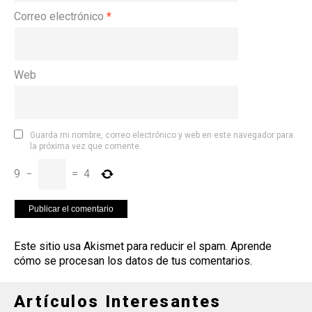
Correo electrónico
*
Web
Guarda mi nombre, correo electrónico y web en este navegador para
la próxima vez que comente.
9
−
=
4
Este sitio usa Akismet para reducir el spam.
Aprende
cómo se procesan los datos de tus comentarios
.
Artículos Interesantes