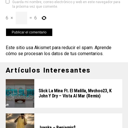
Guarda mi nombre, correo electrónico y web en este navegador para
la próxima vez que comente.
6
×
=
6
Este sitio usa Akismet para reducir el spam.
Aprende
cómo se procesan los datos de tus comentarios
.
Artículos Interesantes
Slick La Mina Ft. El Malilla, Mvchoo23, K
John Y Dry – Vista Al Mar (Remix)
Juanka – Benjamin$