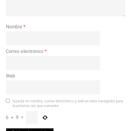
Nombre
*
Correo electrónico
*
Web
Guarda mi nombre, correo electrónico y web en este navegador para
la próxima vez que comente.
6
+
9
=