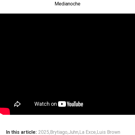
Medianoche
In this article:
2025
,
Brytiago
,
Juhn
,
La Exce
,
Luis Brown