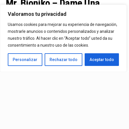
Mr. Bioniko – Dame Una
Oportunidad
Valoramos tu privacidad
Usamos cookies para mejorar su experiencia de navegación,
Ya Está En La Calle. "Dame Una Oportunidad"🎬🔥 El Nuevo Nivel
mostrarle anuncios o contenidos personalizados y analizar
nuestro tráfico. Al hacer clic en “Aceptar todo” usted da su
De Mr. Bioniko Ya Se Puede Ver Y Escuchar En Todas Partes.
consentimiento a nuestro uso de las cookies.
By
Edbay
Personalizar
Rechazar todo
Aceptar todo
Published
3 días ago