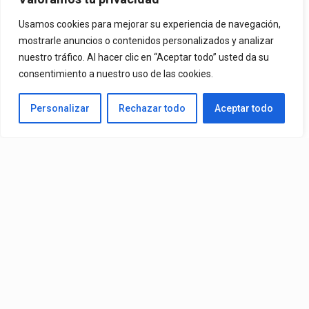
Mvchoo23, K John Y Dry –
Vista Al Mar (Remix)
Usamos cookies para mejorar su experiencia de navegación,
mostrarle anuncios o contenidos personalizados y analizar
nuestro tráfico. Al hacer clic en “Aceptar todo” usted da su
By
Vitaxo
consentimiento a nuestro uso de las cookies.
Published
2 días ago
Personalizar
Rechazar todo
Aceptar todo
Video:
Slick La Mina
Ft.
El Malilla, Mvchoo23, K John
y
Dry
– Vista Al Mar (Remix)