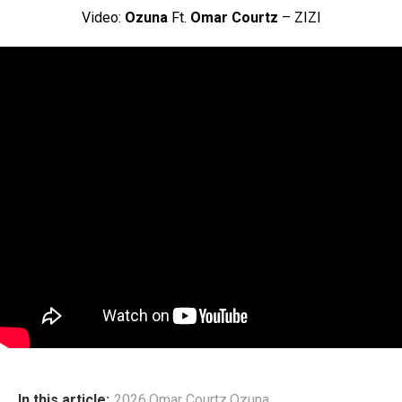
Video:
Ozuna
Ft.
Omar Courtz
– ZIZI
In this article:
2026
,
Omar Courtz
,
Ozuna