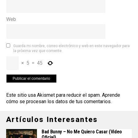
Web
Guarda mi nombre, correo electrónico y web en este navegador para
la próxima vez que comente.
×
5
=
45
Este sitio usa Akismet para reducir el spam.
Aprende
cómo se procesan los datos de tus comentarios
.
Artículos Interesantes
Bad Bunny – No Me Quiero Casar (Video
Oficial)