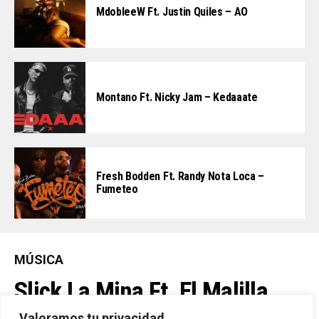
MdobleeW Ft. Justin Quiles – AO
Montano Ft. Nicky Jam – Kedaaate
Fresh Bodden Ft. Randy Nota Loca –
Fumeteo
MÚSICA
Slick La Mina Ft. El Malilla,
Valoramos tu privacidad