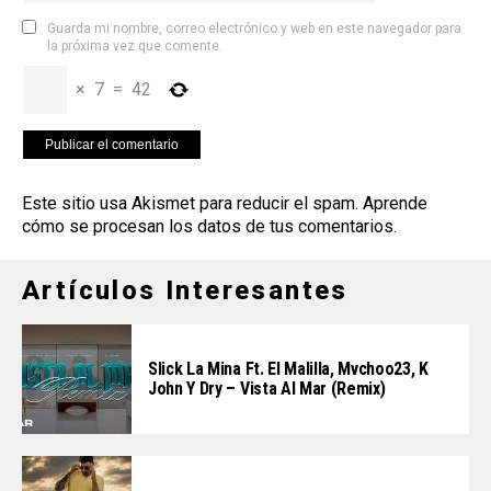
Guarda mi nombre, correo electrónico y web en este navegador para
la próxima vez que comente.
×
7
=
42
Este sitio usa Akismet para reducir el spam.
Aprende
cómo se procesan los datos de tus comentarios
.
Artículos Interesantes
Slick La Mina Ft. El Malilla, Mvchoo23, K
John Y Dry – Vista Al Mar (Remix)