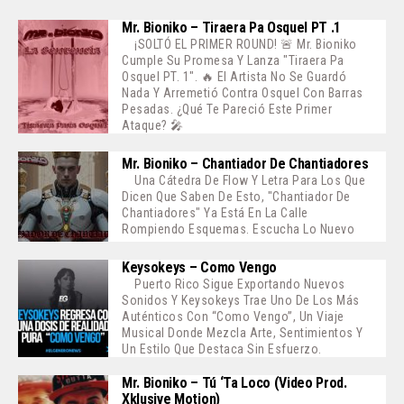
Mr. Bioniko – Tiraera Pa Osquel PT .1
¡SOLTÓ EL PRIMER ROUND! 🚨 Mr. Bioniko
Cumple Su Promesa Y Lanza "Tiraera Pa
Osquel PT. 1". 🔥 El Artista No Se Guardó
Nada Y Arremetió Contra Osquel Con Barras
Pesadas. ¿Qué Te Pareció Este Primer
Ataque? 🎤
Mr. Bioniko – Chantiador De Chantiadores
Una Cátedra De Flow Y Letra Para Los Que
Dicen Que Saben De Esto, "Chantiador De
Chantiadores" Ya Está En La Calle
Rompiendo Esquemas. Escucha Lo Nuevo
Keysokeys – Como Vengo
Puerto Rico Sigue Exportando Nuevos
Sonidos Y Keysokeys Trae Uno De Los Más
Auténticos Con “Como Vengo”, Un Viaje
Musical Donde Mezcla Arte, Sentimientos Y
Un Estilo Que Destaca Sin Esfuerzo.
Mr. Bioniko – Tú ‘ta Loco (Video Prod.
Xklusive Motion)