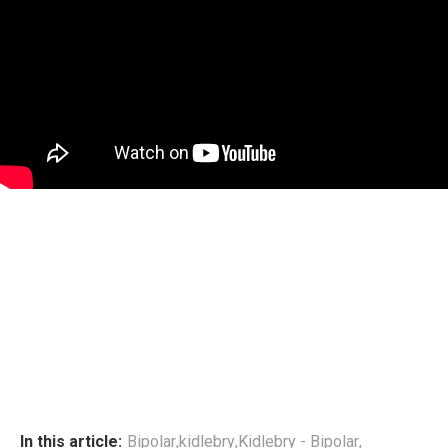
In this article:
Bipolar
,
kidlebry
,
Kidlebry - Bipolar
,