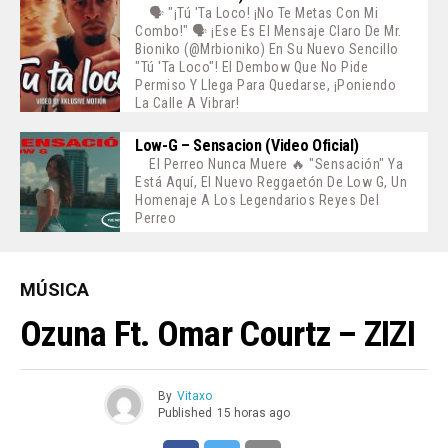
🗣️ "¡Tú 'ta Loco! ¡No Te Metas Con Mi
Combo!" 🗣️ ¡Ese Es El Mensaje Claro De Mr.
Bioniko (@mrbioniko) En Su Nuevo Sencillo
"Tú 'ta Loco"! El Dembow Que No Pide
Permiso Y Llega Para Quedarse, ¡poniendo
La Calle A Vibrar!
Low-G – Sensacion (Video Oficial)
El Perreo Nunca Muere 🔥 "Sensación" Ya
Está Aquí, El Nuevo Reggaetón De Low G, Un
Homenaje A Los Legendarios Reyes Del
Perreo
MÚSICA
Ozuna Ft. Omar Courtz – ZIZI
By
Vitaxo
Published
15 horas ago