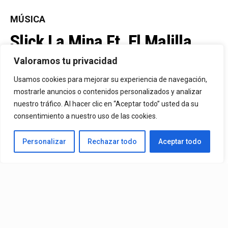
MÚSICA
Slick La Mina Ft. El Malilla,
Mvchoo23, K John Y Dry –
Valoramos tu privacidad
Vista Al Mar (Remix)
Usamos cookies para mejorar su experiencia de navegación,
mostrarle anuncios o contenidos personalizados y analizar
nuestro tráfico. Al hacer clic en “Aceptar todo” usted da su
By
Vitaxo
consentimiento a nuestro uso de las cookies.
Published
15 horas ago
Personalizar
Rechazar todo
Aceptar todo
Video:
Slick La Mina
Ft.
El Malilla, Mvchoo23, K John
y
Dry
– Vista Al Mar (Remix)