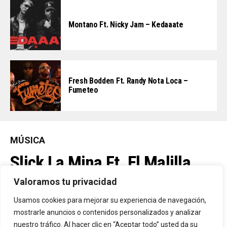
Montano Ft. Nicky Jam – Kedaaate
Fresh Bodden Ft. Randy Nota Loca –
Fumeteo
MÚSICA
Slick La Mina Ft. El Malilla,
Mvchoo23, K John Y Dry –
Valoramos tu privacidad
Vista Al Mar (Remix)
Usamos cookies para mejorar su experiencia de navegación,
mostrarle anuncios o contenidos personalizados y analizar
nuestro tráfico. Al hacer clic en “Aceptar todo” usted da su