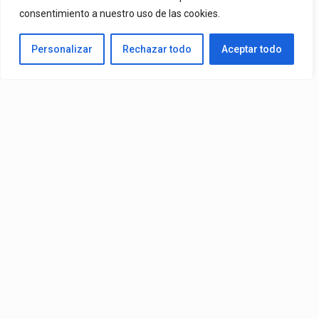
By
Vitaxo
consentimiento a nuestro uso de las cookies.
Published
1 día ago
Personalizar
Rechazar todo
Aceptar todo
Video:
Slick La Mina
Ft.
El Malilla, Mvchoo23, K John
y
Dry
– Vista Al Mar (Remix)