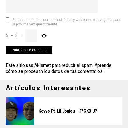
Guarda mi nombre, correo electrónico y web en este navegador para
la próxima vez que comente.
5
−
3
=
Este sitio usa Akismet para reducir el spam.
Aprende
cómo se procesan los datos de tus comentarios
.
Artículos Interesantes
Kevvo Ft. Lil Joujou – F*CKD UP