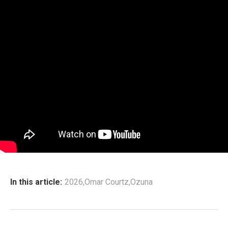
In this article:
2026
,
Omar Courtz
,
Ozuna