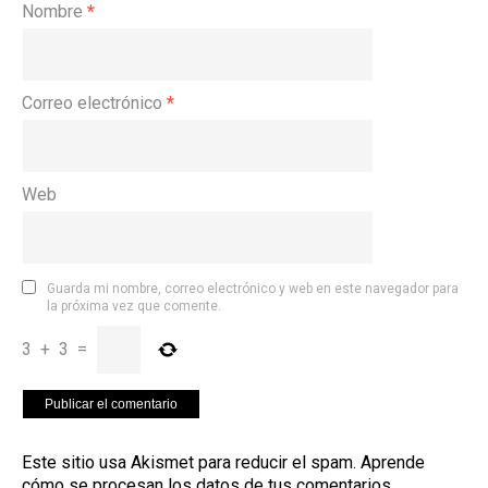
Nombre
*
Correo electrónico
*
Web
Guarda mi nombre, correo electrónico y web en este navegador para
la próxima vez que comente.
3
+
3
=
Este sitio usa Akismet para reducir el spam.
Aprende
cómo se procesan los datos de tus comentarios
.