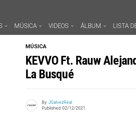
S
MÚSICA
VIDEOS
ÁLBUM
LISTA D
MÚSICA
KEVVO Ft. Rauw Alejand
La Busqué
By
JGalvezReal
Published
02/12/2021