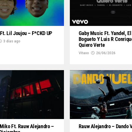
Ft. Lil Joujou – F*CKD UP
Gaby Music Ft. Yandel, El
Bogueto Y Luis R Conriqu
3 días ago
Quiero Verte
Vitaxo
26/06/2026
Miko Ft. Rauw Alejandro –
Rauw Alejandro – Dando 