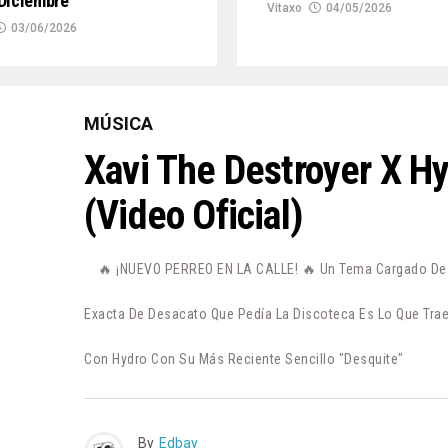
Diciembre
Vitaxo
04/05/2026
03/06/2026
MÚSICA
Xavi The Destroyer X H
(Video Oficial)
🔥 ¡NUEVO PERREO EN LA CALLE! 🔥 Un Tema Cargado De P
Exacta De Desacato Que Pedía La Discoteca Es Lo Que Trae
Con Hydro Con Su Más Reciente Sencillo "Desquite"
By
Edbay