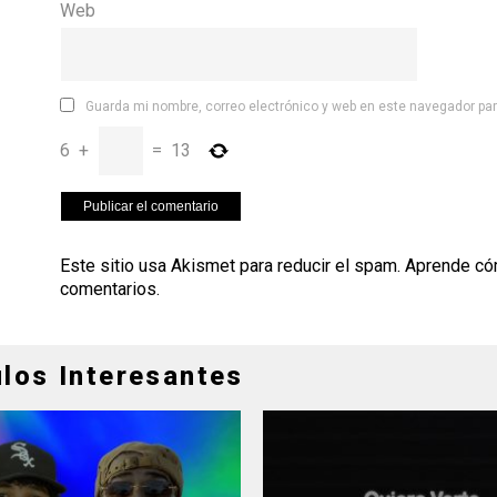
Web
Guarda mi nombre, correo electrónico y web en este navegador pa
6
+
=
13
Este sitio usa Akismet para reducir el spam.
Aprende có
comentarios
.
ulos Interesantes