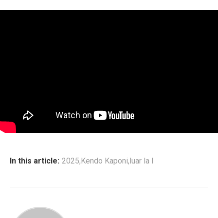
In this article:
2025
,
Kendo Kaponi
,
luar la l