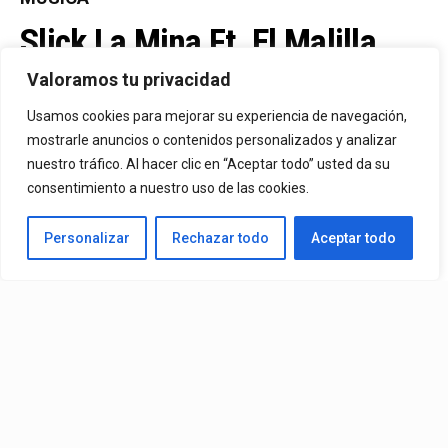
Slick La Mina Ft. El Malilla,
Mvchoo23, K John Y Dry –
Valoramos tu privacidad
Vista Al Mar (Remix)
Usamos cookies para mejorar su experiencia de navegación,
mostrarle anuncios o contenidos personalizados y analizar
nuestro tráfico. Al hacer clic en “Aceptar todo” usted da su
By
Vitaxo
consentimiento a nuestro uso de las cookies.
Published
1 día ago
Personalizar
Rechazar todo
Aceptar todo
Video:
Slick La Mina
Ft.
El Malilla, Mvchoo23, K John
y
Dry
– Vista Al Mar (Remix)