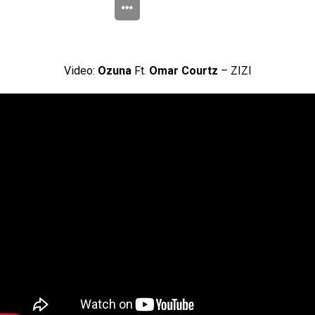
Video:
Ozuna
Ft.
Omar Courtz
– ZIZI