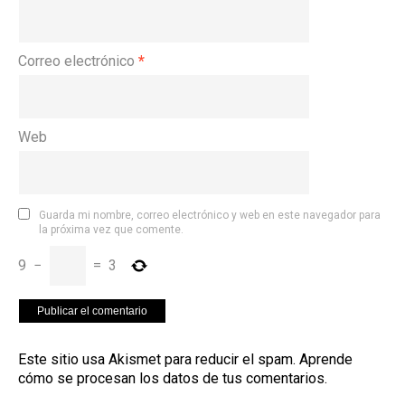
Correo electrónico
*
Web
Guarda mi nombre, correo electrónico y web en este navegador para
la próxima vez que comente.
9
−
=
3
Este sitio usa Akismet para reducir el spam.
Aprende
cómo se procesan los datos de tus comentarios
.