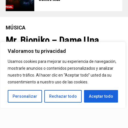
MÚSICA
Mr. Bioniko – Dame Una
Oportunidad
Valoramos tu privacidad
Usamos cookies para mejorar su experiencia de navegación,
Ya Está En La Calle. "Dame Una Oportunidad"🎬🔥 El Nuevo Nivel
mostrarle anuncios o contenidos personalizados y analizar
nuestro tráfico. Al hacer clic en “Aceptar todo” usted da su
De Mr. Bioniko Ya Se Puede Ver Y Escuchar En Todas Partes.
consentimiento a nuestro uso de las cookies.
By
Edbay
Personalizar
Rechazar todo
Aceptar todo
Published
2 días ago