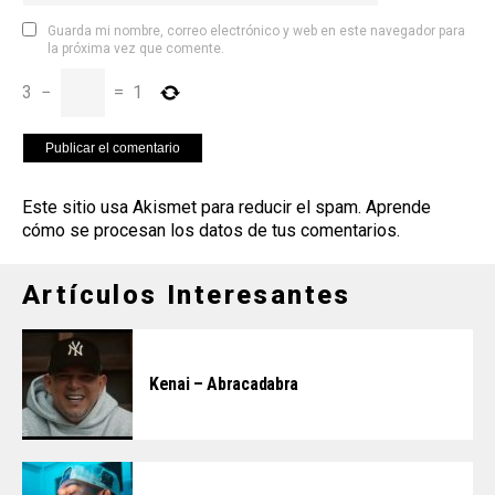
Guarda mi nombre, correo electrónico y web en este navegador para
la próxima vez que comente.
3
−
=
1
Este sitio usa Akismet para reducir el spam.
Aprende
cómo se procesan los datos de tus comentarios
.
Artículos Interesantes
Kenai – Abracadabra