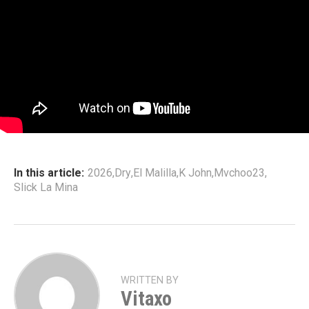
In this article:
2026
,
Dry
,
El Malilla
,
K John
,
Mvchoo23
,
Slick La Mina
WRITTEN BY
Vitaxo