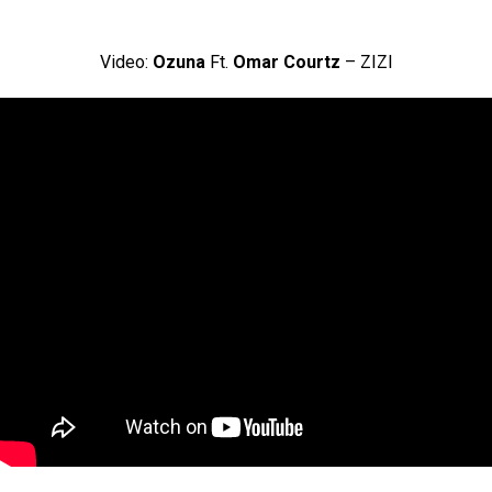
Video:
Ozuna
Ft.
Omar Courtz
– ZIZI