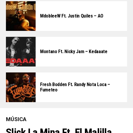
MdobleeW Ft. Justin Quiles – AO
Montano Ft. Nicky Jam – Kedaaate
Fresh Bodden Ft. Randy Nota Loca –
Fumeteo
MÚSICA
Slick La Mina Ft. El Malilla,