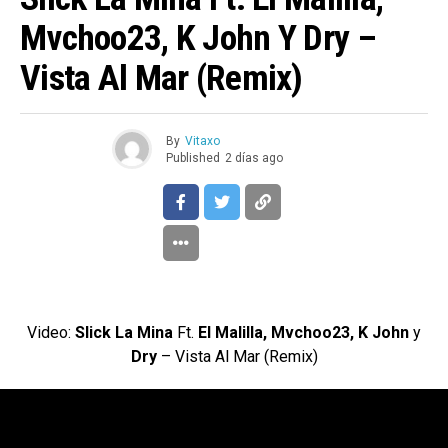
Mvchoo23, K John Y Dry –
Vista Al Mar (Remix)
By
Vitaxo
Published
2 días ago
Video:
Slick La Mina
Ft.
El Malilla, Mvchoo23, K John
y
Dry
– Vista Al Mar (Remix)