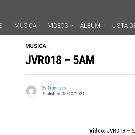
S
MÚSICA
VIDEOS
ÁLBUM
LISTA D
MÚSICA
JVR018 – 5AM
By
Francisco
Published
05/10/2021
Video:
JVR018 – 