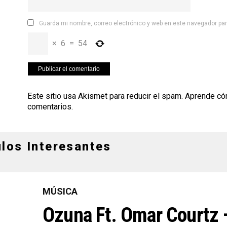
Guarda mi nombre, correo electrónico y web en este navegador pa
×
6
=
54
Este sitio usa Akismet para reducir el spam.
Aprende có
comentarios
.
ulos Interesantes
MÚSICA
Ozuna Ft. Omar Courtz 