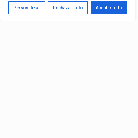
Personalizar
Rechazar todo
Aceptar todo
Video:
Slick La Mina
Ft.
El Malilla, Mvchoo23, K John
y
Dry
– Vista Al Mar (Remix)