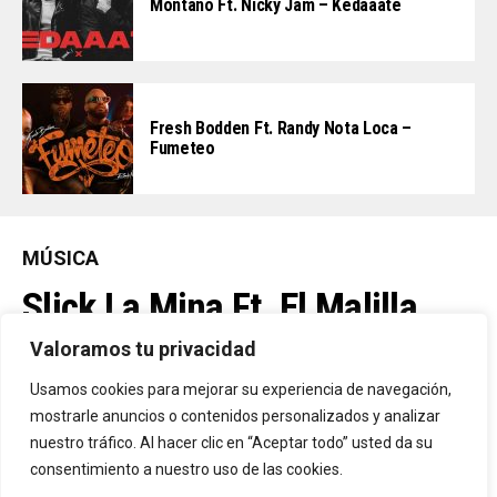
Montano Ft. Nicky Jam – Kedaaate
Fresh Bodden Ft. Randy Nota Loca –
Fumeteo
MÚSICA
Slick La Mina Ft. El Malilla,
Mvchoo23, K John Y Dry –
Valoramos tu privacidad
Vista Al Mar (Remix)
Usamos cookies para mejorar su experiencia de navegación,
mostrarle anuncios o contenidos personalizados y analizar
nuestro tráfico. Al hacer clic en “Aceptar todo” usted da su
By
Vitaxo
consentimiento a nuestro uso de las cookies.
Published
21 horas ago