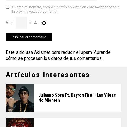
Guarda mi nombre, correo electrónico y web en este navegador para
la próxima vez que comente.
6
−
=
4
Este sitio usa Akismet para reducir el spam.
Aprende
cómo se procesan los datos de tus comentarios
.
Artículos Interesantes
Julianno Sosa Ft. Bayron Fire – Las Vibras
No Mienten