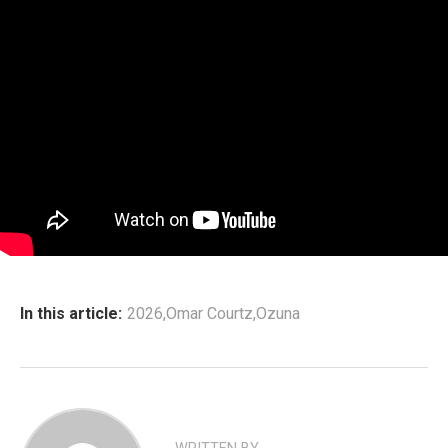
In this article:
2026
,
Omar Courtz
,
Ozuna