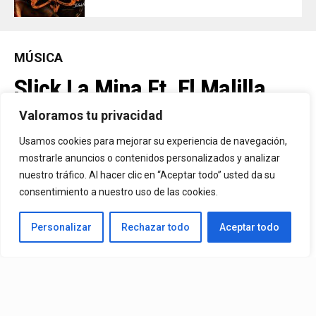
MÚSICA
Slick La Mina Ft. El Malilla,
Mvchoo23, K John Y Dry –
Valoramos tu privacidad
Vista Al Mar (Remix)
Usamos cookies para mejorar su experiencia de navegación,
mostrarle anuncios o contenidos personalizados y analizar
nuestro tráfico. Al hacer clic en “Aceptar todo” usted da su
By
Vitaxo
consentimiento a nuestro uso de las cookies.
Published
1 día ago
Personalizar
Rechazar todo
Aceptar todo