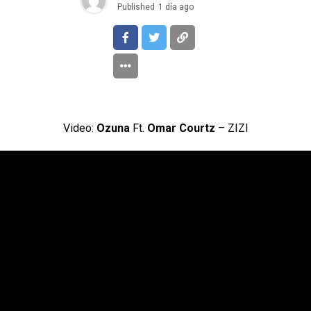
Published
1 día ago
Video:
Ozuna
Ft.
Omar Courtz
– ZIZI