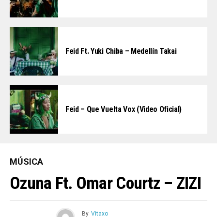
Feid Ft. Yuki Chiba – Medellín Takai
Feid – Que Vuelta Vox (Video Oficial)
MÚSICA
Ozuna Ft. Omar Courtz – ZIZI
By
Vitaxo