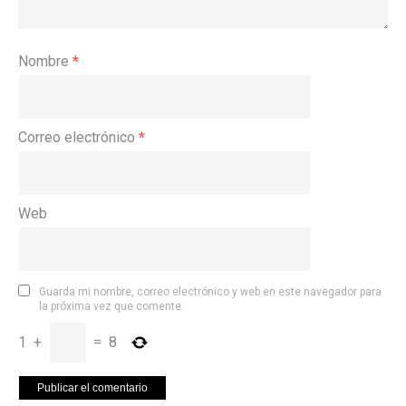
Nombre
*
Correo electrónico
*
Web
Guarda mi nombre, correo electrónico y web en este navegador para
la próxima vez que comente.
1
+
=
8