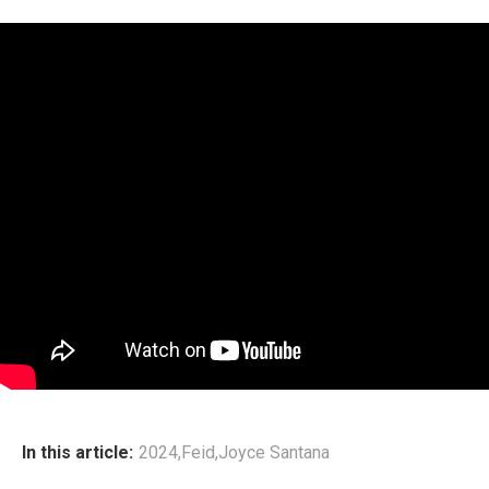
In this article:
2024
,
Feid
,
Joyce Santana