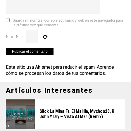
Guarda mi nombre, correo electrónico y web en este navegador para
la próxima vez que comente.
5
×
5
=
Este sitio usa Akismet para reducir el spam.
Aprende
cómo se procesan los datos de tus comentarios
.
Artículos Interesantes
Slick La Mina Ft. El Malilla, Mvchoo23, K
John Y Dry – Vista Al Mar (Remix)