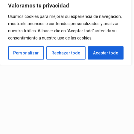
Mvchoo23, K John Y Dry –
Valoramos tu privacidad
Vista Al Mar (Remix)
Usamos cookies para mejorar su experiencia de navegación,
mostrarle anuncios o contenidos personalizados y analizar
nuestro tráfico. Al hacer clic en “Aceptar todo” usted da su
By
Vitaxo
consentimiento a nuestro uso de las cookies.
Published
11 horas ago
Personalizar
Rechazar todo
Aceptar todo
Video:
Slick La Mina
Ft.
El Malilla, Mvchoo23, K John
y
Dry
– Vista Al Mar (Remix)