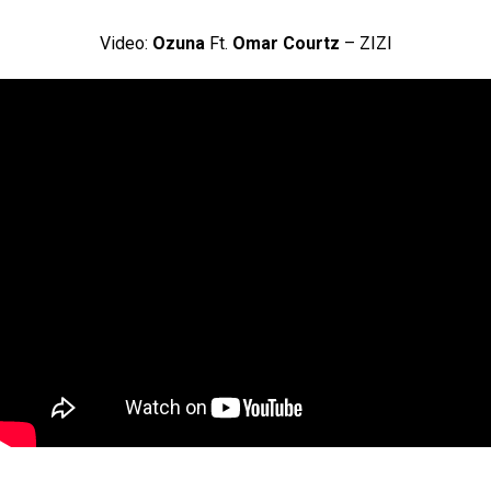
Video:
Ozuna
Ft.
Omar Courtz
– ZIZI