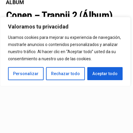
ÁLBUM
Conep – Trappii 2 (Álbum)
(2026)
Valoramos tu privacidad
Usamos cookies para mejorar su experiencia de navegación,
mostrarle anuncios o contenidos personalizados y analizar
By
Vitaxo
Published
14/07/2026
nuestro tráfico. Al hacer clic en “Aceptar todo” usted da su
consentimiento a nuestro uso de las cookies.
Personalizar
Rechazar todo
Aceptar todo
Álbum:
Conep
– Trappii 2 (Álbum) (2026)