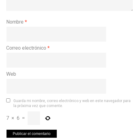
Nombre
*
Correo electrónico
*
Web
Guarda mi nombre, correo electrónico y web en este navegador para
la próxima vez que comente.
7
×
6
=