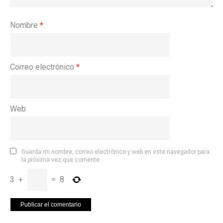
Nombre
*
Correo electrónico
*
Web
Guarda mi nombre, correo electrónico y web en este navegador para
la próxima vez que comente.
3
+
=
8