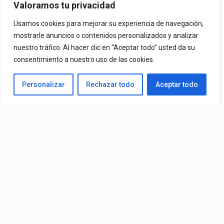
Oficial De “La Culpable”, El
Valoramos tu privacidad
Favorito De Sus Fans
Usamos cookies para mejorar su experiencia de navegación,
mostrarle anuncios o contenidos personalizados y analizar
nuestro tráfico. Al hacer clic en “Aceptar todo” usted da su
Una De Las Canciones Más Queridas Por Sus Seguidores Y El
consentimiento a nuestro uso de las cookies.
Tema Más Reproducido De Su Catálogo En Spotify. El Videoclip Ya
Personalizar
Rechazar todo
Aceptar todo
Está Disponible En YouTube Y En Todas Las Plataformas
Digitales.
By
Edbay
Published
08/07/2026