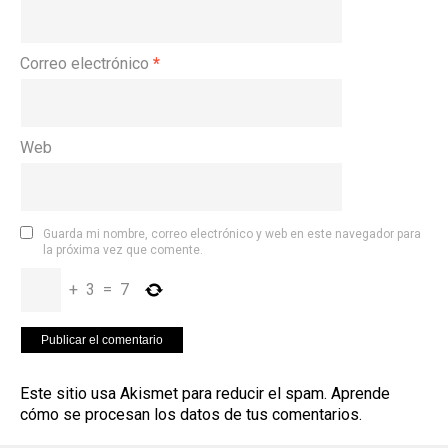
Correo electrónico
*
Web
Guarda mi nombre, correo electrónico y web en este navegador para
la próxima vez que comente.
+
3
=
7
Este sitio usa Akismet para reducir el spam.
Aprende
cómo se procesan los datos de tus comentarios
.