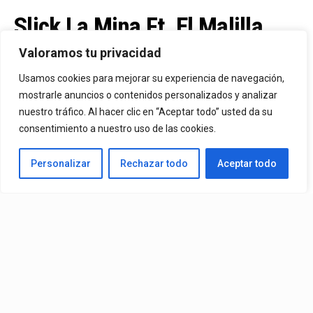
Slick La Mina Ft. El Malilla,
Mvchoo23, K John Y Dry –
Valoramos tu privacidad
Vista Al Mar (Remix)
Usamos cookies para mejorar su experiencia de navegación,
mostrarle anuncios o contenidos personalizados y analizar
nuestro tráfico. Al hacer clic en “Aceptar todo” usted da su
By
Vitaxo
consentimiento a nuestro uso de las cookies.
Published
1 día ago
Personalizar
Rechazar todo
Aceptar todo
Video:
Slick La Mina
Ft.
El Malilla, Mvchoo23, K John
y
Dry
– Vista Al Mar (Remix)