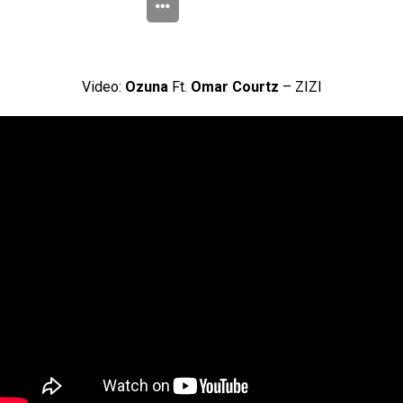
Video:
Ozuna
Ft.
Omar Courtz
– ZIZI