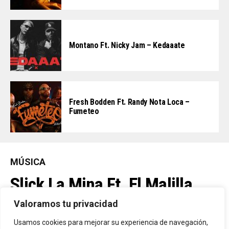
Montano Ft. Nicky Jam – Kedaaate
Fresh Bodden Ft. Randy Nota Loca –
Fumeteo
MÚSICA
Slick La Mina Ft. El Malilla,
Mvchoo23, K John Y Dry –
Valoramos tu privacidad
Vista Al Mar (Remix)
Usamos cookies para mejorar su experiencia de navegación,