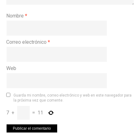
Nombre
*
Correo electrónico
*
Web
Guarda mi nombre, correo electrónico y web en este navegador para
la próxima vez que comente.
7
+
=
11