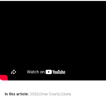
In this article:
2026
,
Omar Courtz
,
Ozuna