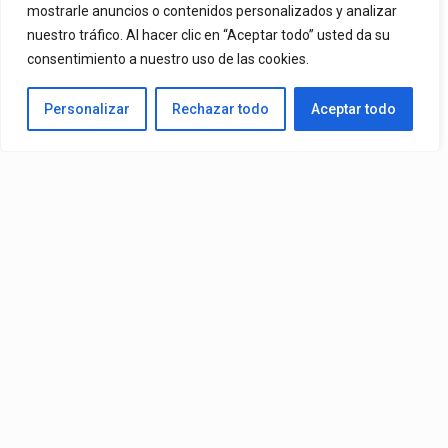
mostrarle anuncios o contenidos personalizados y analizar
nuestro tráfico. Al hacer clic en “Aceptar todo” usted da su
By
Vitaxo
consentimiento a nuestro uso de las cookies.
Published
2 días ago
Personalizar
Rechazar todo
Aceptar todo
Video:
Slick La Mina
Ft.
El Malilla, Mvchoo23, K John
y
Dry
– Vista Al Mar (Remix)