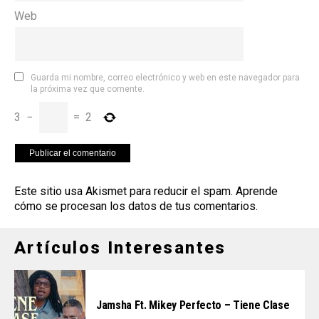
Web
Guarda mi nombre, correo electrónico y web en este navegador para
la próxima vez que comente.
3
−
=
2
Este sitio usa Akismet para reducir el spam.
Aprende
cómo se procesan los datos de tus comentarios
.
Artículos Interesantes
Jamsha Ft. Mikey Perfecto – Tiene Clase