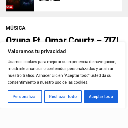
MÚSICA
Ozuna Ft. Omar Courtz – ZIZI
Valoramos tu privacidad
By
Vitaxo
Usamos cookies para mejorar su experiencia de navegación,
Published
3 días ago
mostrarle anuncios o contenidos personalizados y analizar
nuestro tráfico. Al hacer clic en “Aceptar todo” usted da su
consentimiento a nuestro uso de las cookies.
Personalizar
Rechazar todo
Aceptar todo
Video:
Ozuna
Ft.
Omar Courtz
– ZIZI