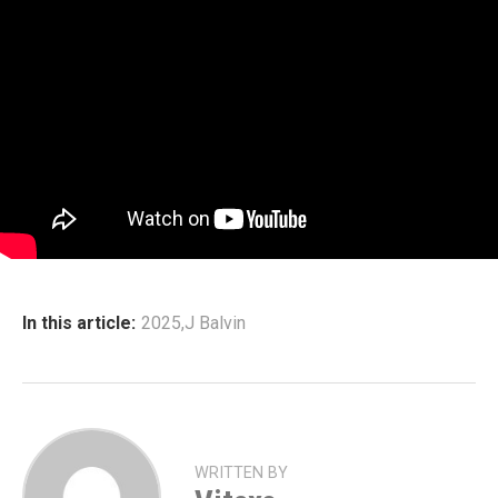
In this article:
2025
,
J Balvin
WRITTEN BY