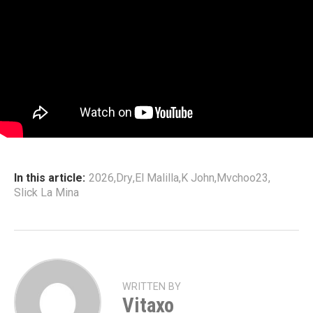
In this article:
2026
,
Dry
,
El Malilla
,
K John
,
Mvchoo23
,
Slick La Mina
WRITTEN BY
Vitaxo