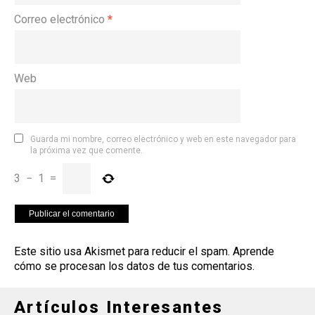
Correo electrónico
*
Web
Guarda mi nombre, correo electrónico y web en este navegador para
la próxima vez que comente.
3
−
1
=
Este sitio usa Akismet para reducir el spam.
Aprende
cómo se procesan los datos de tus comentarios
.
Artículos Interesantes