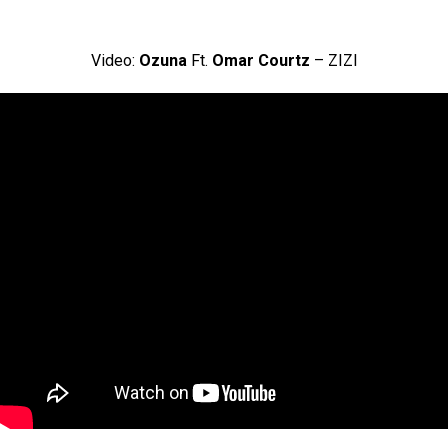
Video:
Ozuna
Ft.
Omar Courtz
– ZIZI