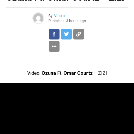
By
Vitaxo
Published
3 horas ago
Video:
Ozuna
Ft.
Omar Courtz
– ZIZI