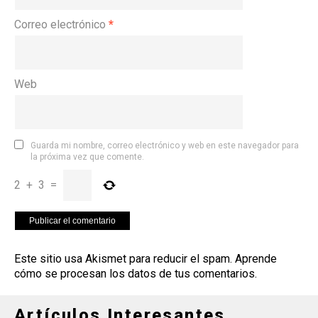
Correo electrónico
*
Web
Guarda mi nombre, correo electrónico y web en este navegador para
la próxima vez que comente.
2
+
3
=
Este sitio usa Akismet para reducir el spam.
Aprende
cómo se procesan los datos de tus comentarios
.
Artículos Interesantes