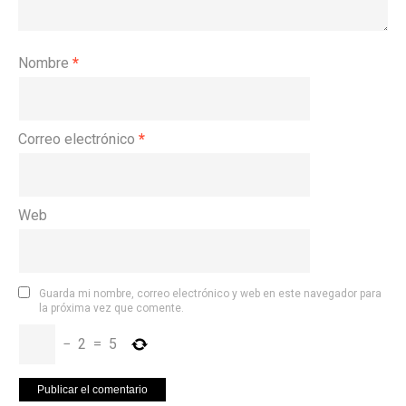
Nombre
*
Correo electrónico
*
Web
Guarda mi nombre, correo electrónico y web en este navegador para
la próxima vez que comente.
−
2
=
5