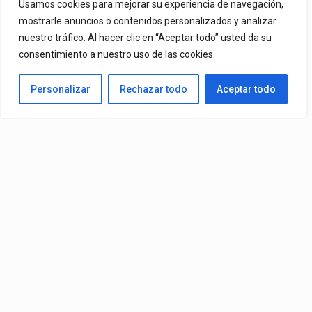
Usamos cookies para mejorar su experiencia de navegación,
mostrarle anuncios o contenidos personalizados y analizar
By
Vitaxo
Published
14/07/2026
nuestro tráfico. Al hacer clic en “Aceptar todo” usted da su
consentimiento a nuestro uso de las cookies.
Personalizar
Rechazar todo
Aceptar todo
Álbum:
Conep
– Trappii 2 (Álbum) (2026)