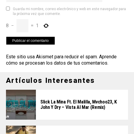
Guarda mi nombre, correo electrónico y web en este navegador para
la próxima vez que comente.
8
−
=
1
Este sitio usa Akismet para reducir el spam.
Aprende
cómo se procesan los datos de tus comentarios
.
Artículos Interesantes
Slick La Mina Ft. El Malilla, Mvchoo23, K
John Y Dry – Vista Al Mar (Remix)