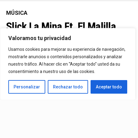
MÚSICA
Slick La Mina Ft. El Malilla,
Mvchoo23, K John Y Dry –
Valoramos tu privacidad
Vista Al Mar (Remix)
Usamos cookies para mejorar su experiencia de navegación,
mostrarle anuncios o contenidos personalizados y analizar
nuestro tráfico. Al hacer clic en “Aceptar todo” usted da su
By
Vitaxo
consentimiento a nuestro uso de las cookies.
Published
14 horas ago
Personalizar
Rechazar todo
Aceptar todo
Video:
Slick La Mina
Ft.
El Malilla, Mvchoo23, K John
y
Dry
– Vista Al Mar (Remix)