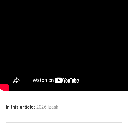
In this article:
2026
,
Izaak