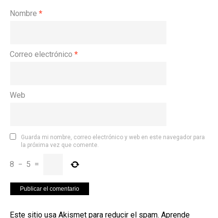
Nombre
*
Correo electrónico
*
Web
Guarda mi nombre, correo electrónico y web en este navegador para
la próxima vez que comente.
8
−
5
=
Este sitio usa Akismet para reducir el spam.
Aprende