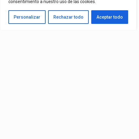
consentimiento a nuestro uso de las cookies.
By
Edbay
Personalizar
Rechazar todo
Aceptar todo
Published
2 días ago