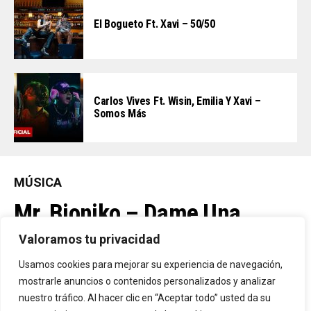
El Bogueto Ft. Xavi – 50/50
Carlos Vives Ft. Wisin, Emilia Y Xavi –
Somos Más
MÚSICA
Mr. Bioniko – Dame Una
Oportunidad
Valoramos tu privacidad
Usamos cookies para mejorar su experiencia de navegación,
Ya Está En La Calle. "Dame Una Oportunidad"🎬🔥 El Nuevo Nivel
mostrarle anuncios o contenidos personalizados y analizar
nuestro tráfico. Al hacer clic en “Aceptar todo” usted da su
De Mr. Bioniko Ya Se Puede Ver Y Escuchar En Todas Partes.