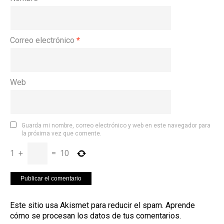
Correo electrónico
*
Web
Guarda mi nombre, correo electrónico y web en este navegador para
la próxima vez que comente.
1
+
=
10
Este sitio usa Akismet para reducir el spam.
Aprende
cómo se procesan los datos de tus comentarios
.