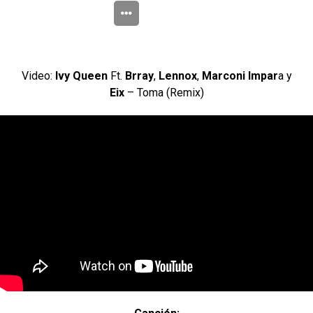
Video:
Ivy Queen
Ft.
Brray
,
Lennox
,
Marconi Impar
a y
Eix
– Toma (Remix)