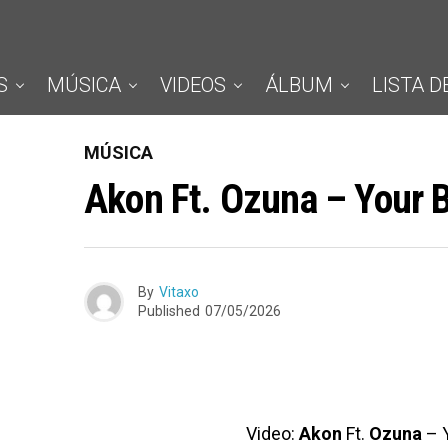
S
MÚSICA
VIDEOS
ÁLBUM
LISTA D
MÚSICA
Akon Ft. Ozuna – Your 
By
Vitaxo
Published
07/05/2026
Video:
Akon
Ft.
Ozuna
– 