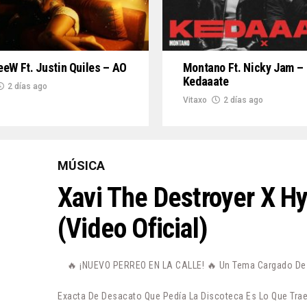
eW Ft. Justin Quiles – AO
Montano Ft. Nicky Jam –
Kedaaate
2 días ago
Vitaxo
2 días ago
MÚSICA
Xavi The Destroyer X H
(Video Oficial)
🔥 ¡NUEVO PERREO EN LA CALLE! 🔥 Un Tema Cargado De P
Exacta De Desacato Que Pedía La Discoteca Es Lo Que Trae