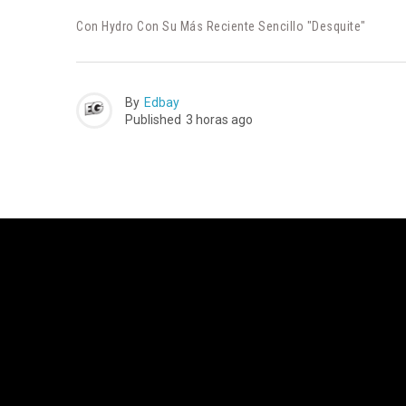
Con Hydro Con Su Más Reciente Sencillo "Desquite"
By
Edbay
Published
3 horas ago