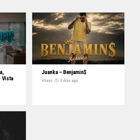
a,
Juanka – Benjamin$
 Vista
Vitaxo
2 días ago