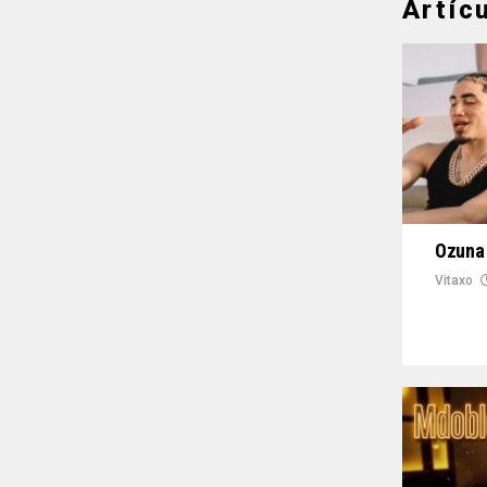
Artíc
Ozuna 
Vitaxo