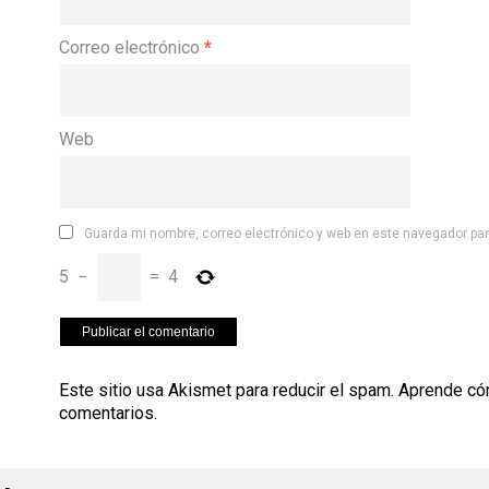
Correo electrónico
*
Web
Guarda mi nombre, correo electrónico y web en este navegador pa
5
−
=
4
Este sitio usa Akismet para reducir el spam.
Aprende có
comentarios
.