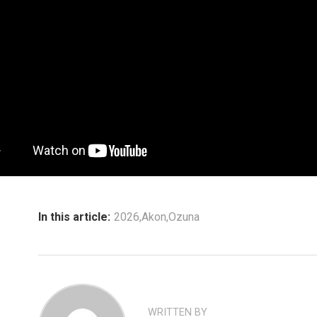
In this article:
2026
,
Akon
,
Ozuna
WRITTEN BY