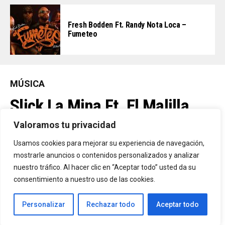
Fresh Bodden Ft. Randy Nota Loca –
Fumeteo
MÚSICA
Slick La Mina Ft. El Malilla,
Mvchoo23, K John Y Dry –
Valoramos tu privacidad
Vista Al Mar (Remix)
Usamos cookies para mejorar su experiencia de navegación,
mostrarle anuncios o contenidos personalizados y analizar
nuestro tráfico. Al hacer clic en “Aceptar todo” usted da su
By
Vitaxo
consentimiento a nuestro uso de las cookies.
Published
2 días ago
Personalizar
Rechazar todo
Aceptar todo