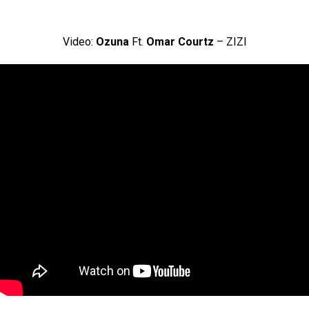
Video:
Ozuna
Ft.
Omar Courtz
– ZIZI