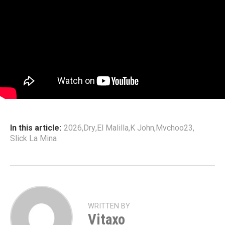
In this article:
2026
,
Dry
,
El Malilla
,
K John
,
Mvchoo23
,
Slick La Mina
WRITTEN BY
Vitaxo