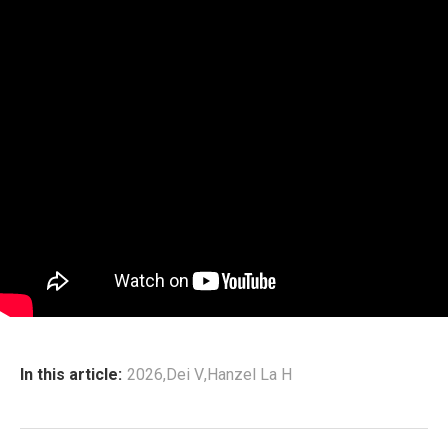
In this article:
2026
,
Dei V
,
Hanzel La H