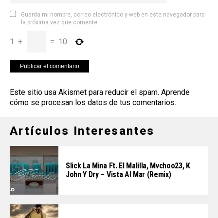
Guarda mi nombre, correo electrónico y web en este navegador para
la próxima vez que comente.
1
+
=
10
Este sitio usa Akismet para reducir el spam.
Aprende
cómo se procesan los datos de tus comentarios
.
Artículos Interesantes
Slick La Mina Ft. El Malilla, Mvchoo23, K
John Y Dry – Vista Al Mar (Remix)