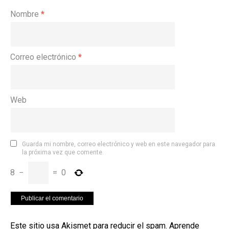
Nombre
*
Correo electrónico
*
Web
Guarda mi nombre, correo electrónico y web en este navegador para
la próxima vez que comente.
8
−
=
0
Este sitio usa Akismet para reducir el spam.
Aprende