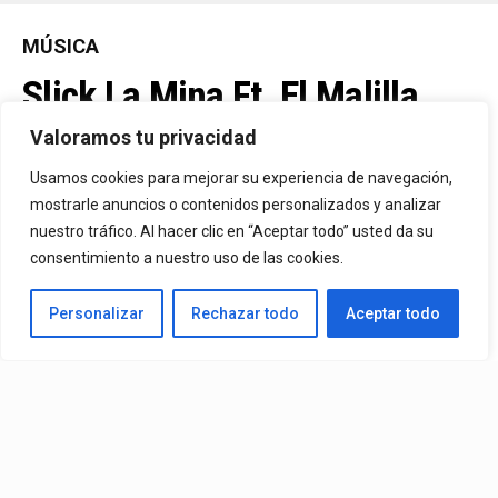
MÚSICA
Slick La Mina Ft. El Malilla,
Mvchoo23, K John Y Dry –
Valoramos tu privacidad
Vista Al Mar (Remix)
Usamos cookies para mejorar su experiencia de navegación,
mostrarle anuncios o contenidos personalizados y analizar
nuestro tráfico. Al hacer clic en “Aceptar todo” usted da su
By
Vitaxo
consentimiento a nuestro uso de las cookies.
Published
1 día ago
Personalizar
Rechazar todo
Aceptar todo
Video:
Slick La Mina
Ft.
El Malilla, Mvchoo23, K John
y
Dry
– Vista Al Mar (Remix)