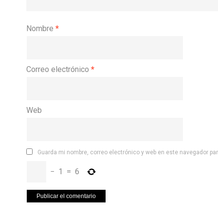
Nombre
*
Correo electrónico
*
Web
Guarda mi nombre, correo electrónico y web en este navegador pa
−
1
=
6