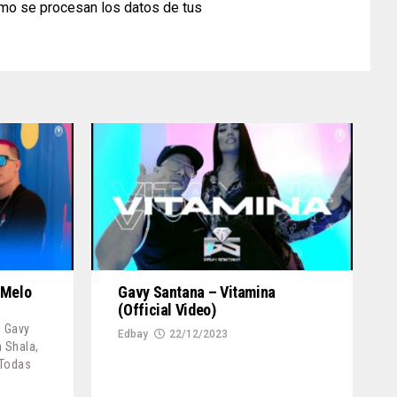
mo se procesan los datos de tus
 Melo
Gavy Santana – Vitamina
(Official Video)
e Gavy
Edbay
22/12/2023
 Shala,
 Todas