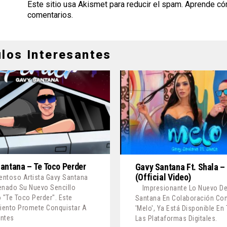
Este sitio usa Akismet para reducir el spam.
Aprende có
comentarios
.
ulos Interesantes
antana – Te Toco Perder
Gavy Santana Ft. Shala –
(Official Video)
lentoso Artista Gavy Santana
enado Su Nuevo Sencillo
Impresionante Lo Nuevo D
o "Te Toco Perder". Este
Santana En Colaboración Con
ento Promete Conquistar A
'Melo', Ya Está Disponible En
entes
Las Plataformas Digitales.