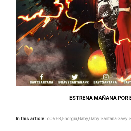
ESTRENA MAÑANA POR 
In this article:
cOVER
,
Energía
,
Gaby
,
Gaby Santana
,
Gavy 