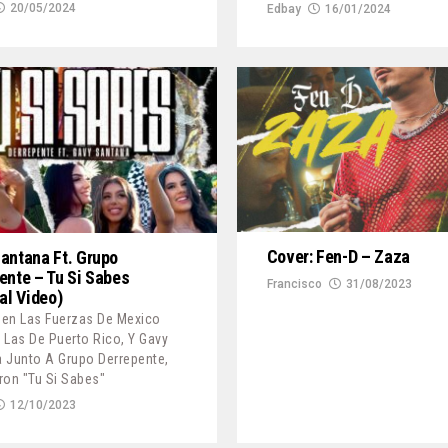
20/05/2024
Edbay
16/01/2024
Cover: Fen-D – Zaza
antana Ft. Grupo
ente – Tu Si Sabes
Francisco
31/08/2023
ial Video)
en Las Fuerzas De Mexico
 Las De Puerto Rico, Y Gavy
 Junto A Grupo Derrepente,
ron "Tu Si Sabes"
12/10/2023