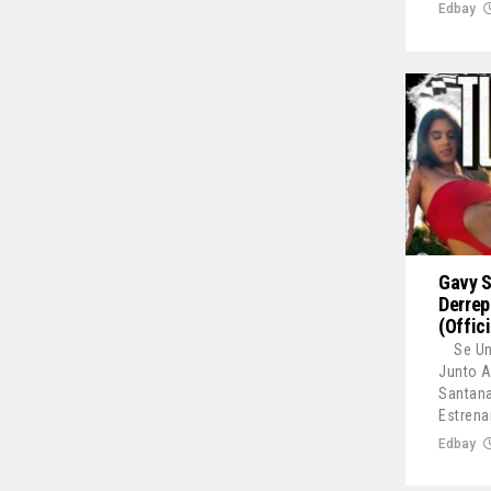
Edbay
Gavy S
Derrep
(Offic
Se Un
Junto A
Santana
Estrena
Edbay