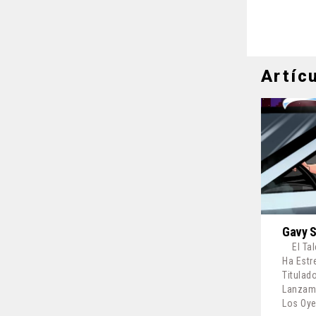
Artíc
Gavy S
El Ta
Ha Estr
Titulad
Lanzami
Los Oy