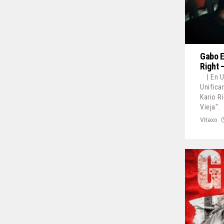
Gabo E
Right 
| En 
Unifica
Kario R
Vieja".
Vitaxo