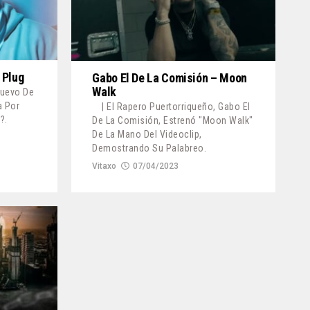
 Plug
Gabo El De La Comisión – Moon
Walk
Nuevo De
a Por
| El Rapero Puertorriqueño, Gabo El
?.
De La Comisión, Estrenó "Moon Walk"
De La Mano Del Videoclip,
Demostrando Su Palabreo.
Vitaxo
07/04/2023