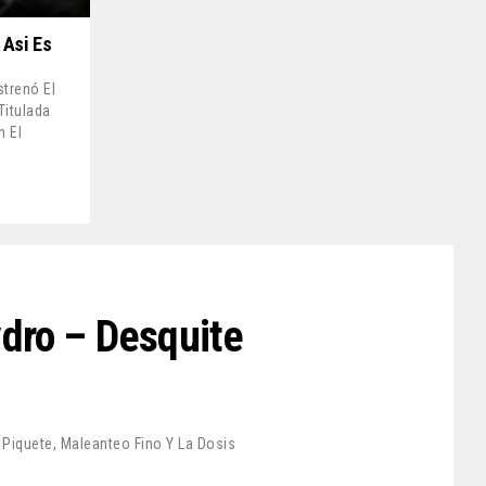
 Asi Es
strenó El
Titulada
n El
ydro – Desquite
iquete, Maleanteo Fino Y La Dosis