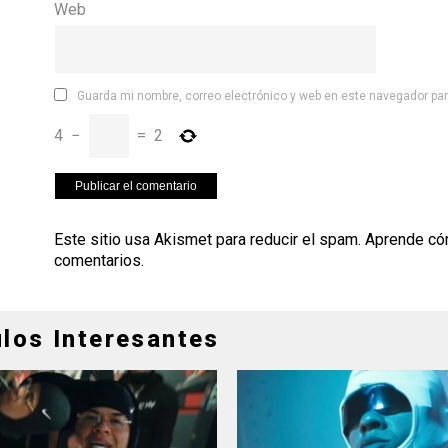
Web
Guarda mi nombre, correo electrónico y web en este navegador pa
4
−
=
2
Este sitio usa Akismet para reducir el spam.
Aprende có
comentarios
.
ulos Interesantes