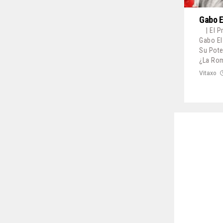
Gabo E
| El 
Gabo El
Su Pote
¿La Rom
Vitaxo