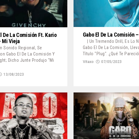
Gabo El De La Comisión –
l De La Comisión Ft. Kario
– Mi Vieja
| Un Tremendo Drill, Es Lo 
Gabo El De La Comisión, Llev
Un Sonido Regional, Se
Título "Plug". ¿Qué Te Pareció
ron Gabo El De La Comisión Y
ight; Dicho Junte Produjo "Mi
Vitaxo
07/05/2023
13/08/2023