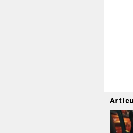
Artíc