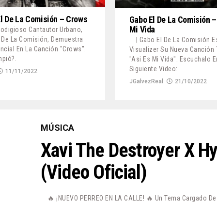
l De La Comisión – Crows
Gabo El De La Comisión –
Mi Vida
Prodigioso Cantautor Urbano,
 De La Comisión, Demuestra
| Gabo El De La Comisión E
ncial En La Canción "Crows".
Visualizer Su Nueva Canción 
pió?.
"Asi Es Mi Vida". Escuchalo E
Siguiente Video:
11/11/2022
JGalvezReal
21/10/2022
MÚSICA
Xavi The Destroyer X H
(Video Oficial)
🔥 ¡NUEVO PERREO EN LA CALLE! 🔥 Un Tema Cargado De P