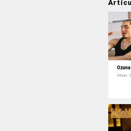
Artíc
Ozuna 
Vitaxo