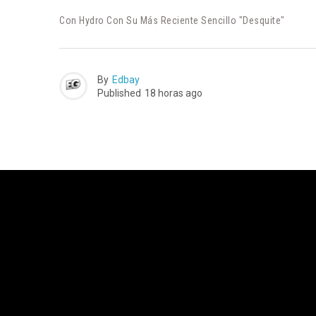
Con Hydro Con Su Más Reciente Sencillo "Desquite"
By
Edbay
Published
18 horas ago