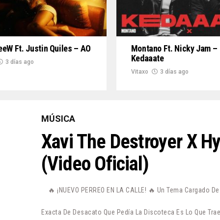
eW Ft. Justin Quiles – AO
Montano Ft. Nicky Jam –
Kedaaate
3 días ago
Vitaxo
3 días ago
MÚSICA
Xavi The Destroyer X H
(Video Oficial)
🔥 ¡NUEVO PERREO EN LA CALLE! 🔥 Un Tema Cargado De P
Exacta De Desacato Que Pedía La Discoteca Es Lo Que Trae