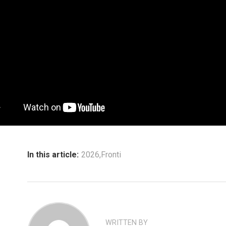
In this article:
2026
,
Fronti
WRITTEN BY