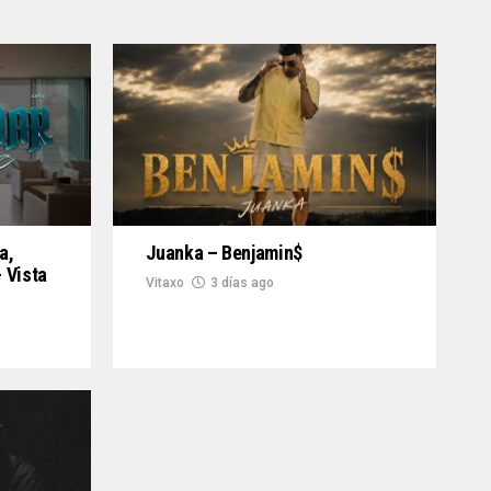
a,
Juanka – Benjamin$
 Vista
Vitaxo
3 días ago