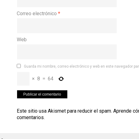
Correo electrónico
*
Web
Guarda mi nombre, correo electrónico y web en este navegador pa
×
8
=
64
Este sitio usa Akismet para reducir el spam.
Aprende có
comentarios
.