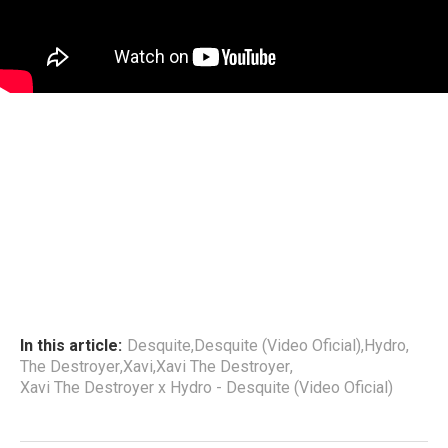
In this article:
Desquite
,
Desquite (Video Oficial)
,
Hydro
,
The Destroyer
,
Xavi
,
Xavi The Destroyer
,
Xavi The Destroyer x Hydro - Desquite (Video Oficial)