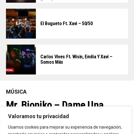
El Bogueto Ft. Xavi – 50/50
Carlos Vives Ft. Wisin, Emilia Y Xavi –
Somos Más
MÚSICA
Mr. Bioniko – Dame Una
Oportunidad
Valoramos tu privacidad
Usamos cookies para mejorar su experiencia de navegación,
Ya Está En La Calle. "Dame Una Oportunidad"🎬🔥 El Nuevo Nivel