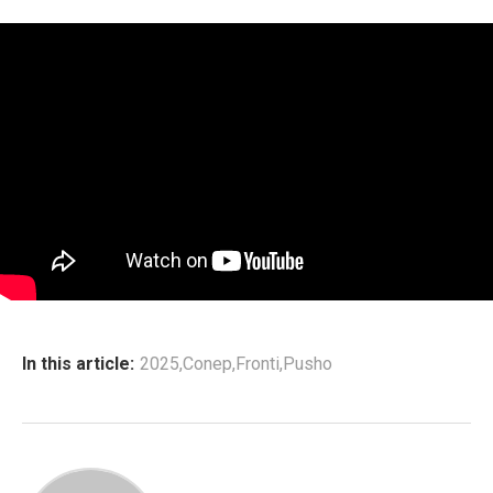
In this article:
2025
,
Conep
,
Fronti
,
Pusho