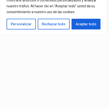
mostrarle anuncios o contenidos personalizados y analizar
nuestro tráfico. Al hacer clic en “Aceptar todo” usted da su
De Mr. Bioniko Ya Se Puede Ver Y Escuchar En Todas Partes.
consentimiento a nuestro uso de las cookies.
By
Edbay
Personalizar
Rechazar todo
Aceptar todo
Published
19 horas ago