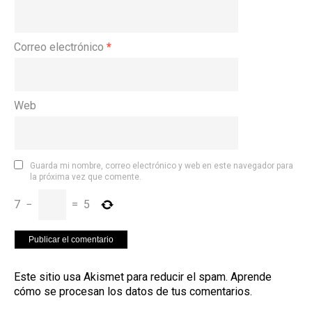
Correo electrónico
*
Web
Guarda mi nombre, correo electrónico y web en este navegador para
la próxima vez que comente.
7
−
=
5
Este sitio usa Akismet para reducir el spam.
Aprende
cómo se procesan los datos de tus comentarios
.