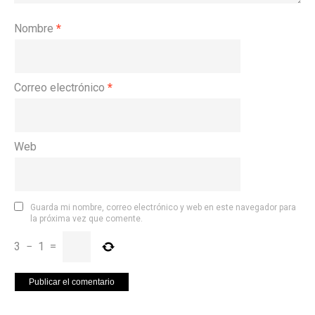
Nombre
*
Correo electrónico
*
Web
Guarda mi nombre, correo electrónico y web en este navegador para
la próxima vez que comente.
3
−
1
=