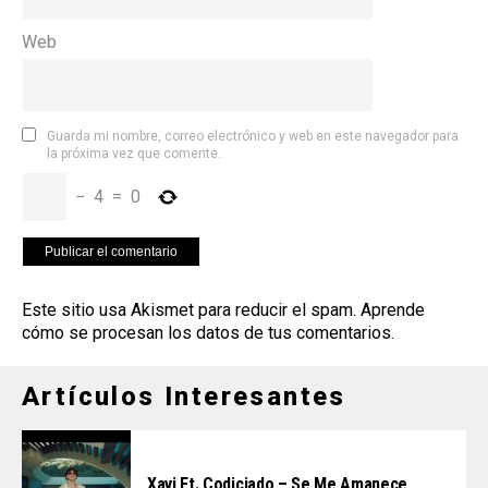
Web
Guarda mi nombre, correo electrónico y web en este navegador para
la próxima vez que comente.
−
4
=
0
Este sitio usa Akismet para reducir el spam.
Aprende
cómo se procesan los datos de tus comentarios
.
Artículos Interesantes
Xavi Ft. Codiciado – Se Me Amanece