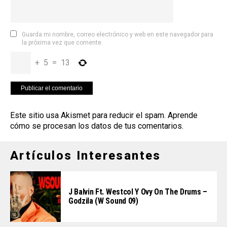
Guarda mi nombre, correo electrónico y web en este navegador para
la próxima vez que comente.
+
5
=
13
Este sitio usa Akismet para reducir el spam.
Aprende
cómo se procesan los datos de tus comentarios
.
Artículos Interesantes
J Balvin Ft. Westcol Y Ovy On The Drums –
Godzila (W Sound 09)