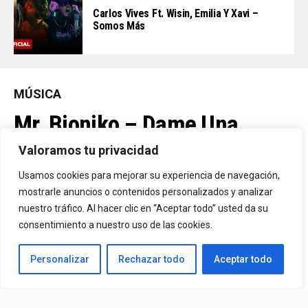
Carlos Vives Ft. Wisin, Emilia Y Xavi –
Somos Más
MÚSICA
Mr. Bioniko – Dame Una
Oportunidad
Valoramos tu privacidad
Usamos cookies para mejorar su experiencia de navegación,
Ya Está En La Calle. "Dame Una Oportunidad"🎬🔥 El Nuevo Nivel
mostrarle anuncios o contenidos personalizados y analizar
nuestro tráfico. Al hacer clic en “Aceptar todo” usted da su
De Mr. Bioniko Ya Se Puede Ver Y Escuchar En Todas Partes.
consentimiento a nuestro uso de las cookies.
By
Edbay
Personalizar
Rechazar todo
Aceptar todo
Published
2 días ago