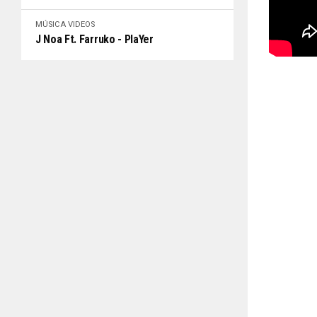
MÚSICA
VIDEOS
J Noa Ft. Farruko - PlaYer