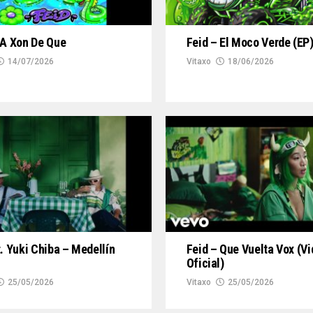
Feid – El Moco Verde (EP)
 A Xon De Que
Vitaxo
18/06/2026
14/07/2026
t. Yuki Chiba – Medellín
Feid – Que Vuelta Vox (V
Oficial)
25/05/2026
Vitaxo
25/05/2026