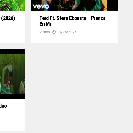
 (2026)
Feid Ft. Sfera Ebbasta – Pienxa
En Mi
Vitaxo
17/06/2026
ideo