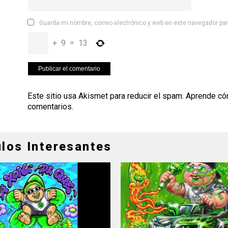
Guarda mi nombre, correo electrónico y web en este navegador pa
+
9
=
13
Este sitio usa Akismet para reducir el spam.
Aprende có
comentarios
.
ulos Interesantes