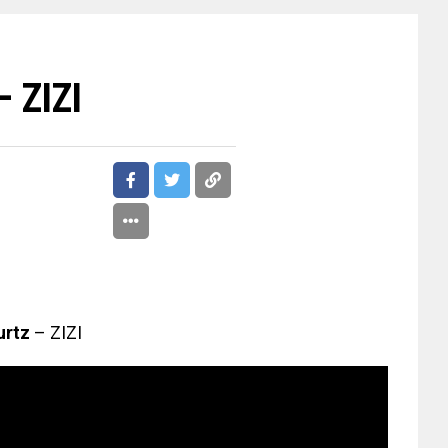
– ZIZI
rtz
– ZIZI