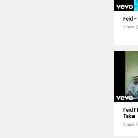
Feid –
Vitaxo
Feid F
Takai
Vitaxo