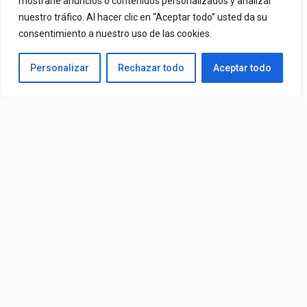
mostrarle anuncios o contenidos personalizados y analizar
nuestro tráfico. Al hacer clic en “Aceptar todo” usted da su
De Mr. Bioniko Ya Se Puede Ver Y Escuchar En Todas Partes.
consentimiento a nuestro uso de las cookies.
By
Edbay
Personalizar
Rechazar todo
Aceptar todo
Published
2 días ago