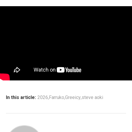
In this article:
2026
,
Farruko
,
Greeicy
,
steve aoki