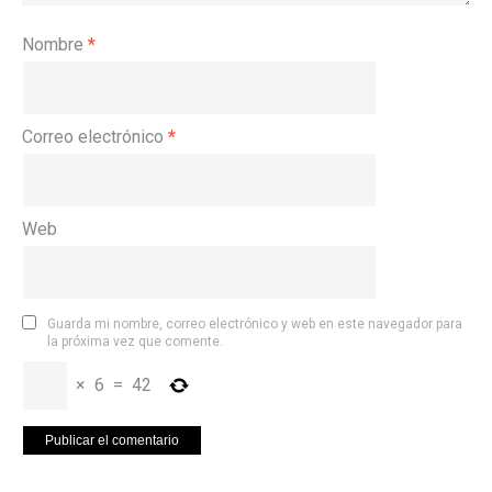
Nombre
*
Correo electrónico
*
Web
Guarda mi nombre, correo electrónico y web en este navegador para
la próxima vez que comente.
×
6
=
42