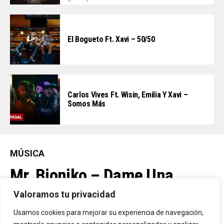
El Bogueto Ft. Xavi – 50/50
Carlos Vives Ft. Wisin, Emilia Y Xavi –
Somos Más
MÚSICA
Mr. Bioniko – Dame Una
Oportunidad
Valoramos tu privacidad
Usamos cookies para mejorar su experiencia de navegación,
Ya Está En La Calle. "Dame Una Oportunidad"🎬🔥 El Nuevo Nivel