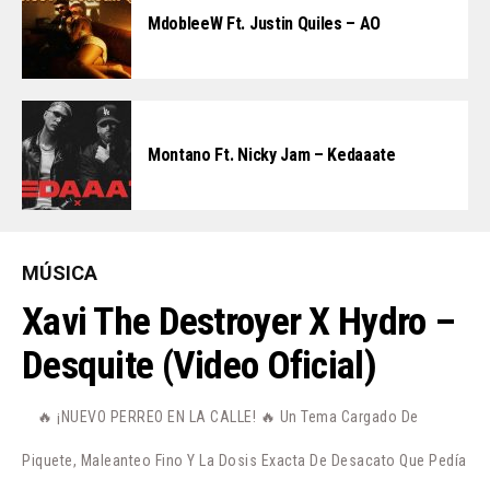
MdobleeW Ft. Justin Quiles – AO
Montano Ft. Nicky Jam – Kedaaate
MÚSICA
Xavi The Destroyer X Hydro –
Desquite (Video Oficial)
🔥 ¡NUEVO PERREO EN LA CALLE! 🔥 Un Tema Cargado De
Piquete, Maleanteo Fino Y La Dosis Exacta De Desacato Que Pedía