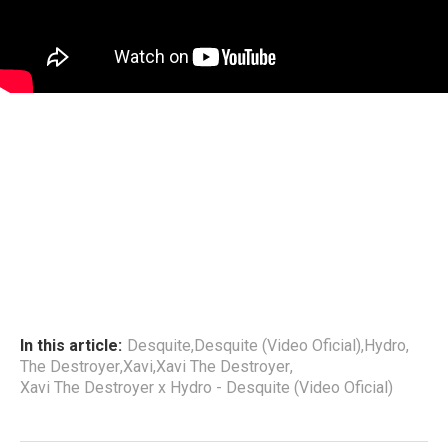
In this article:
Desquite
,
Desquite (Video Oficial)
,
Hydro
,
The Destroyer
,
Xavi
,
Xavi The Destroyer
,
Xavi The Destroyer x Hydro - Desquite (Video Oficial)