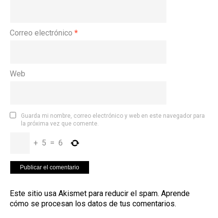
Correo electrónico
*
Web
Guarda mi nombre, correo electrónico y web en este navegador para
la próxima vez que comente.
+
5
=
6
Este sitio usa Akismet para reducir el spam.
Aprende
cómo se procesan los datos de tus comentarios
.