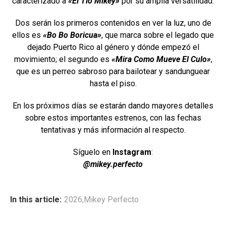
caracterizado a
«El Tío Mikey»
por su amplia versatilidad.
Dos serán los primeros contenidos en ver la luz, uno de
ellos es
«Bo Bo Boricua»
, que marca sobre el legado que
dejado Puerto Rico al género y dónde empezó el
movimiento; el segundo es
«Mira Como Mueve El Culo»
,
que es un perreo sabroso para bailotear y sandunguear
hasta el piso.
En los próximos días se estarán dando mayores detalles
sobre estos importantes estrenos, con las fechas
tentativas y más información al respecto.
Síguelo en
Instagram
:
@mikey.perfecto
In this article:
2026
,
Mikey Perfecto