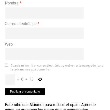
Nombre
*
Correo electrónico
*
Web
Guarda mi nombre, correo electrónico y web en este navegador para
la próxima vez que comente.
+
6
=
13
Este sitio usa Akismet para reducir el spam.
Aprende
cómo se procesan los datos de tus comentarios
.