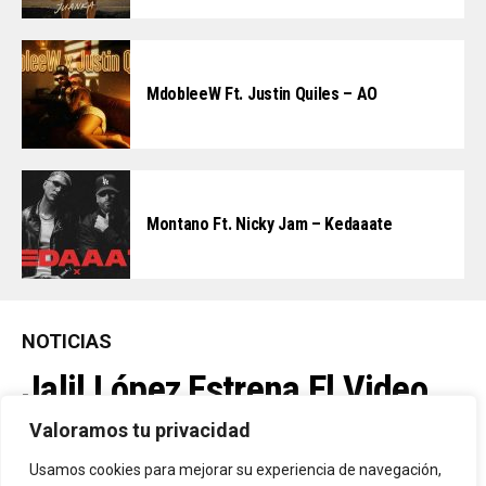
MdobleeW Ft. Justin Quiles – AO
Montano Ft. Nicky Jam – Kedaaate
NOTICIAS
Jalil López Estrena El Video
Oficial De “La Culpable”, El
Valoramos tu privacidad
Favorito De Sus Fans
Usamos cookies para mejorar su experiencia de navegación,