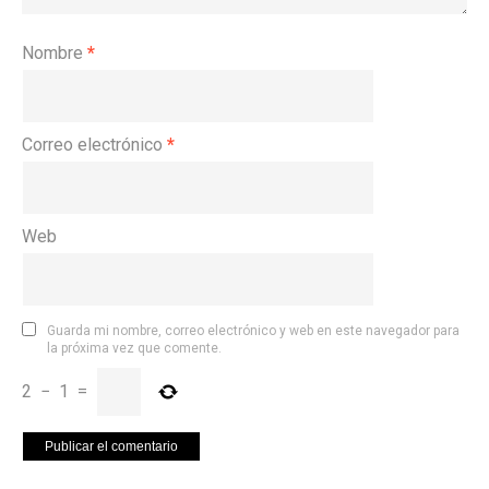
Nombre
*
Correo electrónico
*
Web
Guarda mi nombre, correo electrónico y web en este navegador para
la próxima vez que comente.
2
−
1
=