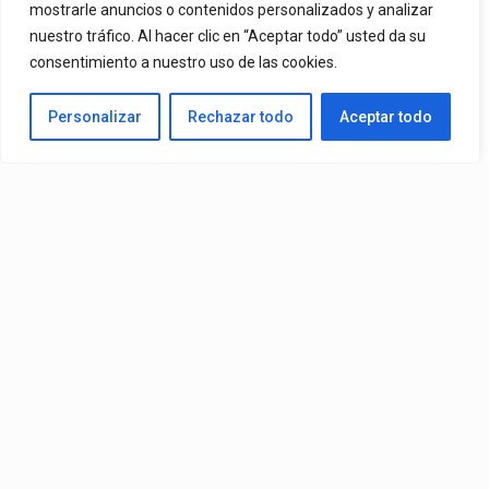
mostrarle anuncios o contenidos personalizados y analizar
nuestro tráfico. Al hacer clic en “Aceptar todo” usted da su
Una De Las Canciones Más Queridas Por Sus Seguidores Y El
consentimiento a nuestro uso de las cookies.
Tema Más Reproducido De Su Catálogo En Spotify. El Videoclip Ya
Personalizar
Rechazar todo
Aceptar todo
Está Disponible En YouTube Y En Todas Las Plataformas
Digitales.
By
Edbay
Published
08/07/2026