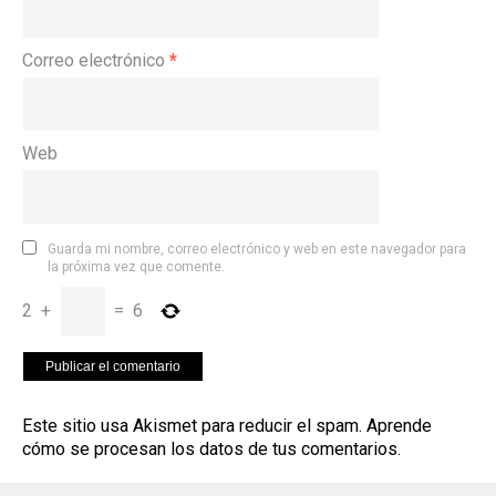
Correo electrónico
*
Web
Guarda mi nombre, correo electrónico y web en este navegador para
la próxima vez que comente.
2
+
=
6
Este sitio usa Akismet para reducir el spam.
Aprende
cómo se procesan los datos de tus comentarios
.