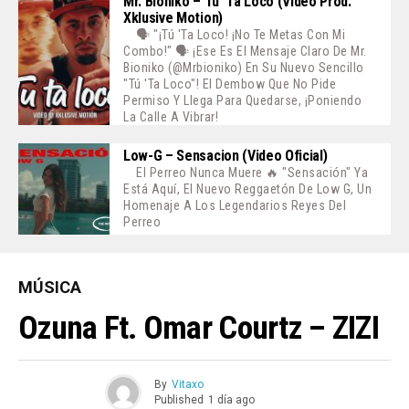
Mr. Bioniko – Tú ‘ta Loco (Video Prod.
Xklusive Motion)
🗣️ "¡Tú 'ta Loco! ¡No Te Metas Con Mi
Combo!" 🗣️ ¡Ese Es El Mensaje Claro De Mr.
Bioniko (@mrbioniko) En Su Nuevo Sencillo
"Tú 'ta Loco"! El Dembow Que No Pide
Permiso Y Llega Para Quedarse, ¡poniendo
La Calle A Vibrar!
Low-G – Sensacion (Video Oficial)
El Perreo Nunca Muere 🔥 "Sensación" Ya
Está Aquí, El Nuevo Reggaetón De Low G, Un
Homenaje A Los Legendarios Reyes Del
Perreo
MÚSICA
Ozuna Ft. Omar Courtz – ZIZI
By
Vitaxo
Published
1 día ago