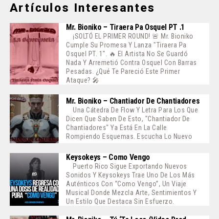
Artículos Interesantes
Mr. Bioniko – Tiraera Pa Osquel PT .1
¡SOLTÓ EL PRIMER ROUND! 🚨 Mr. Bioniko
Cumple Su Promesa Y Lanza "Tiraera Pa
Osquel PT. 1". 🔥 El Artista No Se Guardó
Nada Y Arremetió Contra Osquel Con Barras
Pesadas. ¿Qué Te Pareció Este Primer
Ataque? 🎤
Mr. Bioniko – Chantiador De Chantiadores
Una Cátedra De Flow Y Letra Para Los Que
Dicen Que Saben De Esto, "Chantiador De
Chantiadores" Ya Está En La Calle
Rompiendo Esquemas. Escucha Lo Nuevo
Keysokeys – Como Vengo
Puerto Rico Sigue Exportando Nuevos
Sonidos Y Keysokeys Trae Uno De Los Más
Auténticos Con “Como Vengo”, Un Viaje
Musical Donde Mezcla Arte, Sentimientos Y
Un Estilo Que Destaca Sin Esfuerzo.