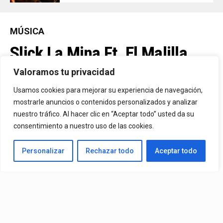
MÚSICA
Slick La Mina Ft. El Malilla,
Mvchoo23, K John Y Dry –
Valoramos tu privacidad
Vista Al Mar (Remix)
Usamos cookies para mejorar su experiencia de navegación,
mostrarle anuncios o contenidos personalizados y analizar
nuestro tráfico. Al hacer clic en “Aceptar todo” usted da su
By
Vitaxo
consentimiento a nuestro uso de las cookies.
Published
1 día ago
Personalizar
Rechazar todo
Aceptar todo
Video:
Slick La Mina
Ft.
El Malilla, Mvchoo23, K John
y