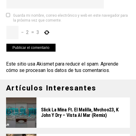
Guarda mi nombre, correo electrónico y web en este navegador para
la próxima vez que comente.
−
2
=
3
Este sitio usa Akismet para reducir el spam.
Aprende
cómo se procesan los datos de tus comentarios
.
Artículos Interesantes
Slick La Mina Ft. El Malilla, Mvchoo23, K
John Y Dry – Vista Al Mar (Remix)