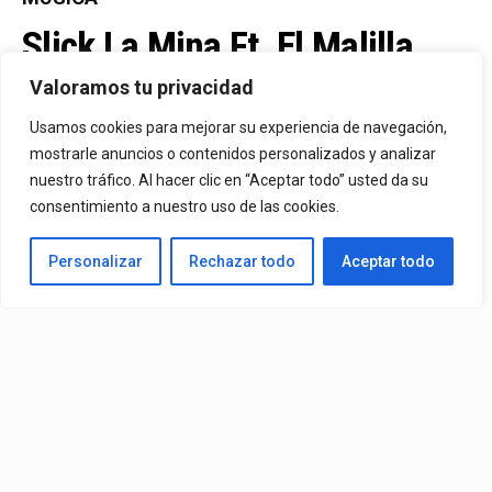
Slick La Mina Ft. El Malilla,
Mvchoo23, K John Y Dry –
Valoramos tu privacidad
Vista Al Mar (Remix)
Usamos cookies para mejorar su experiencia de navegación,
mostrarle anuncios o contenidos personalizados y analizar
nuestro tráfico. Al hacer clic en “Aceptar todo” usted da su
By
Vitaxo
consentimiento a nuestro uso de las cookies.
Published
2 días ago
Personalizar
Rechazar todo
Aceptar todo
Video:
Slick La Mina
Ft.
El Malilla, Mvchoo23, K John
y
Dry
– Vista Al Mar (Remix)