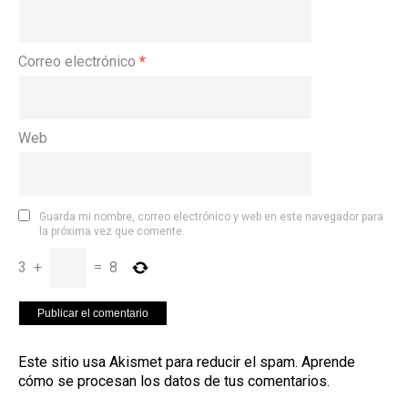
Correo electrónico
*
Web
Guarda mi nombre, correo electrónico y web en este navegador para
la próxima vez que comente.
3
+
=
8
Este sitio usa Akismet para reducir el spam.
Aprende
cómo se procesan los datos de tus comentarios
.