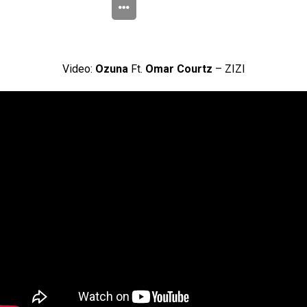
Video:
Ozuna
Ft.
Omar Courtz
– ZIZI