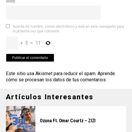
Web
Guarda mi nombre, correo electrónico y web en este navegador para
la próxima vez que comente.
+
3
=
11
Este sitio usa Akismet para reducir el spam.
Aprende
cómo se procesan los datos de tus comentarios
.
Artículos Interesantes
Ozuna Ft. Omar Courtz – ZIZI