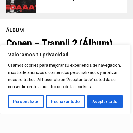
ÁLBUM
Conep – Trappii 2 (Álbum)
(2026)
Valoramos tu privacidad
Usamos cookies para mejorar su experiencia de navegación,
mostrarle anuncios o contenidos personalizados y analizar
By
Vitaxo
Published
14/07/2026
nuestro tráfico. Al hacer clic en “Aceptar todo” usted da su
consentimiento a nuestro uso de las cookies.
Personalizar
Rechazar todo
Aceptar todo
Álbum:
Conep
– Trappii 2 (Álbum) (2026)