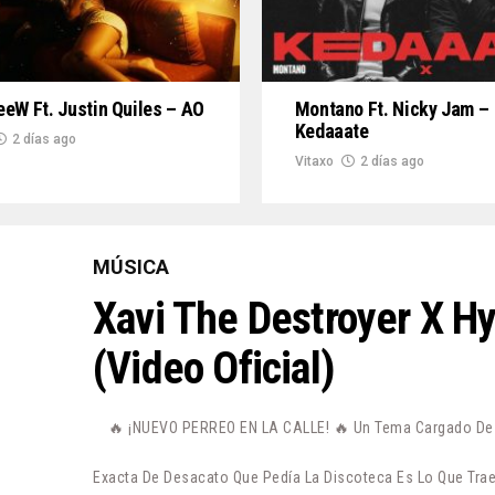
eW Ft. Justin Quiles – AO
Montano Ft. Nicky Jam –
Kedaaate
2 días ago
Vitaxo
2 días ago
MÚSICA
Xavi The Destroyer X H
(Video Oficial)
🔥 ¡NUEVO PERREO EN LA CALLE! 🔥 Un Tema Cargado De P
Exacta De Desacato Que Pedía La Discoteca Es Lo Que Trae