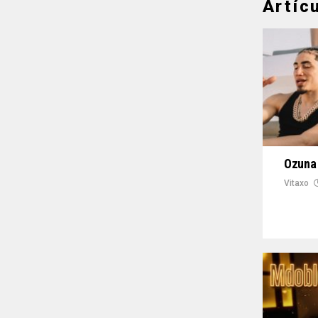
Artíc
Ozuna 
Vitaxo