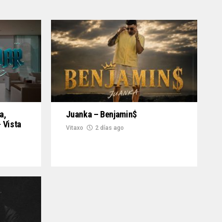
a,
Juanka – Benjamin$
 Vista
Vitaxo
2 días ago