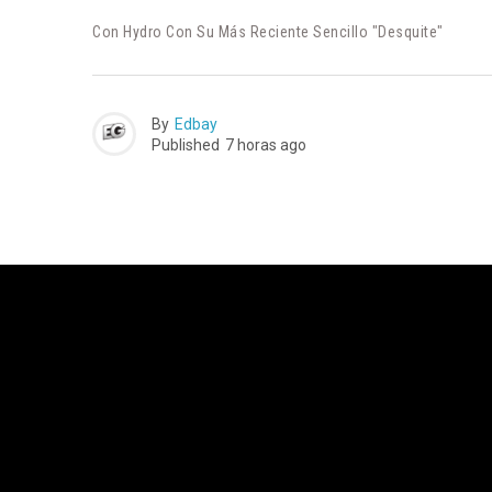
Con Hydro Con Su Más Reciente Sencillo "Desquite"
By
Edbay
Published
7 horas ago