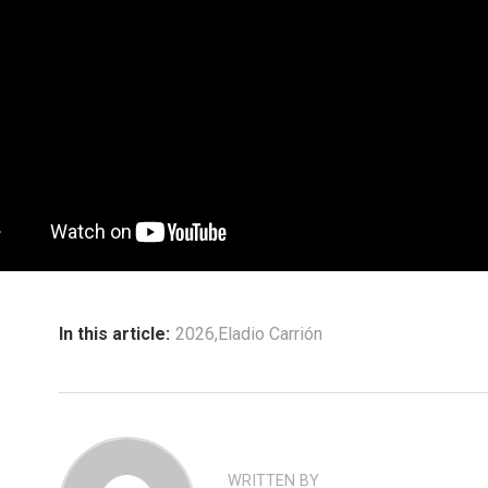
In this article:
2026
,
Eladio Carrión
WRITTEN BY