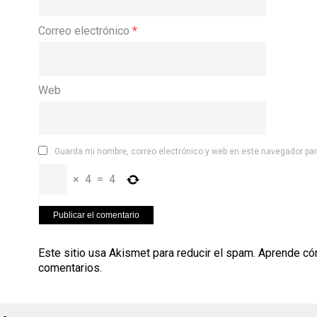
Correo electrónico
*
Web
Guarda mi nombre, correo electrónico y web en este navegador pa
×
4
=
4
Este sitio usa Akismet para reducir el spam.
Aprende có
comentarios
.