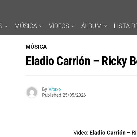
S
MÚSICA
VIDEOS
ÁLBUM
LISTA D
MÚSICA
Eladio Carrión – Ricky 
By
Vitaxo
Published
25/05/2026
Video:
Eladio Carrión
– Ri