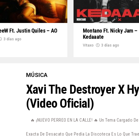
eW Ft. Justin Quiles – AO
Montano Ft. Nicky Jam –
Kedaaate
3 días ago
Vitaxo
3 días ago
MÚSICA
Xavi The Destroyer X H
(Video Oficial)
🔥 ¡NUEVO PERREO EN LA CALLE! 🔥 Un Tema Cargado De P
Exacta De Desacato Que Pedía La Discoteca Es Lo Que Trae