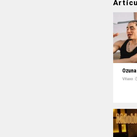
Artíc
Ozuna 
Vitaxo