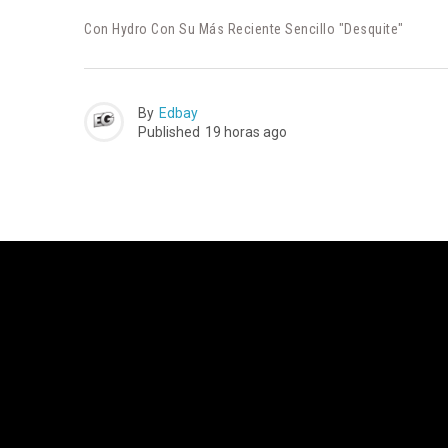
Con Hydro Con Su Más Reciente Sencillo "Desquite"
By
Edbay
Published
19 horas ago