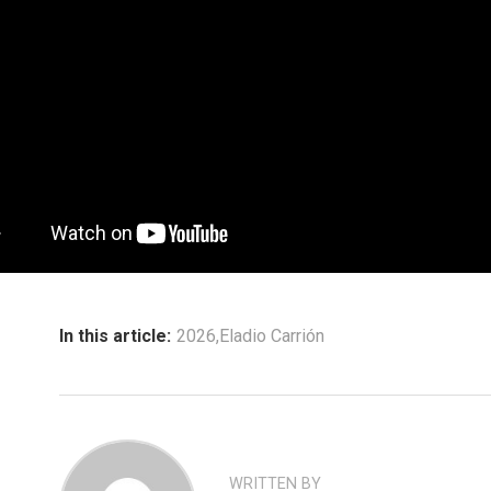
In this article:
2026
,
Eladio Carrión
WRITTEN BY