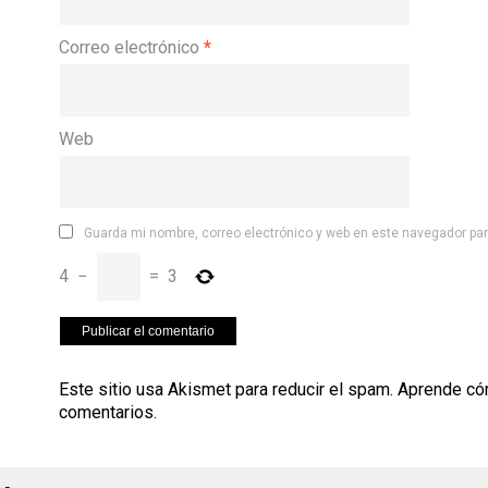
Correo electrónico
*
Web
Guarda mi nombre, correo electrónico y web en este navegador pa
4
−
=
3
Este sitio usa Akismet para reducir el spam.
Aprende có
comentarios
.