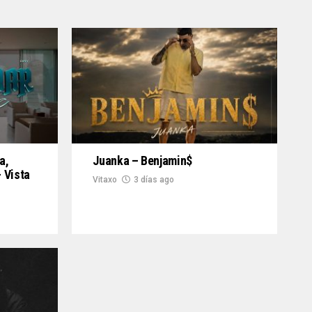
a,
Juanka – Benjamin$
 Vista
Vitaxo
3 días ago