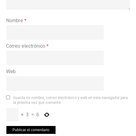
Nombre
*
Correo electrónico
*
Web
Guarda mi nombre, correo electrónico y web en este navegador para
la próxima vez que comente.
×
3
=
6