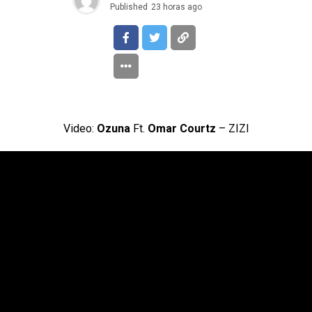
Published
23 horas ago
Video:
Ozuna
Ft.
Omar Courtz
– ZIZI