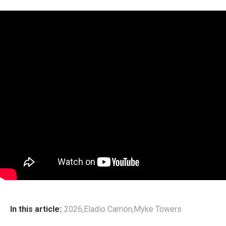
In this article:
2026
,
Eladio Carrión
,
Myke Towers