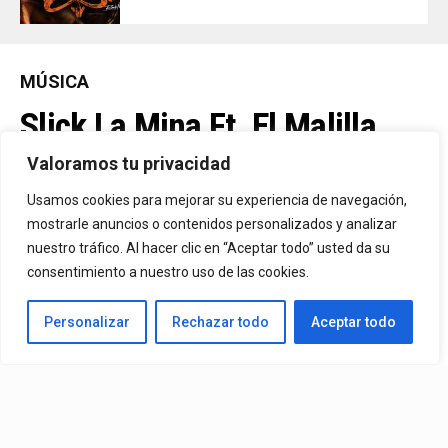
MÚSICA
Slick La Mina Ft. El Malilla,
Mvchoo23, K John Y Dry –
Valoramos tu privacidad
Vista Al Mar (Remix)
Usamos cookies para mejorar su experiencia de navegación,
mostrarle anuncios o contenidos personalizados y analizar
nuestro tráfico. Al hacer clic en “Aceptar todo” usted da su
By
Vitaxo
consentimiento a nuestro uso de las cookies.
Published
23 horas ago
Personalizar
Rechazar todo
Aceptar todo