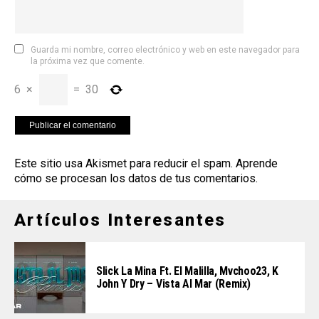
Guarda mi nombre, correo electrónico y web en este navegador para
la próxima vez que comente.
6
×
=
30
Este sitio usa Akismet para reducir el spam.
Aprende
cómo se procesan los datos de tus comentarios
.
Artículos Interesantes
Slick La Mina Ft. El Malilla, Mvchoo23, K
John Y Dry – Vista Al Mar (Remix)