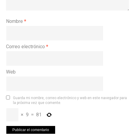
Nombre
*
Correo electrónico
*
Web
Guarda mi nombre, correo electrónico y web en este navegador para
la próxima vez que comente.
×
9
=
81