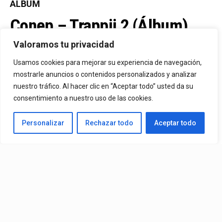
ÁLBUM
Conep – Trappii 2 (Álbum)
(2026)
Valoramos tu privacidad
Usamos cookies para mejorar su experiencia de navegación,
mostrarle anuncios o contenidos personalizados y analizar
By
Vitaxo
Published
14/07/2026
nuestro tráfico. Al hacer clic en “Aceptar todo” usted da su
consentimiento a nuestro uso de las cookies.
Personalizar
Rechazar todo
Aceptar todo
Álbum:
Conep
– Trappii 2 (Álbum) (2026)