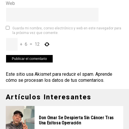
Web
Guarda mi nombre, correo electrónico y web en este navegador para
la próxima vez que comente.
+
6
=
12
Este sitio usa Akismet para reducir el spam.
Aprende
cómo se procesan los datos de tus comentarios
.
Artículos Interesantes
Don Omar Se Despierta Sin Cáncer Tras
Una Exitosa Operación