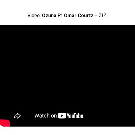
Video:
Ozuna
Ft.
Omar Courtz
– ZIZI