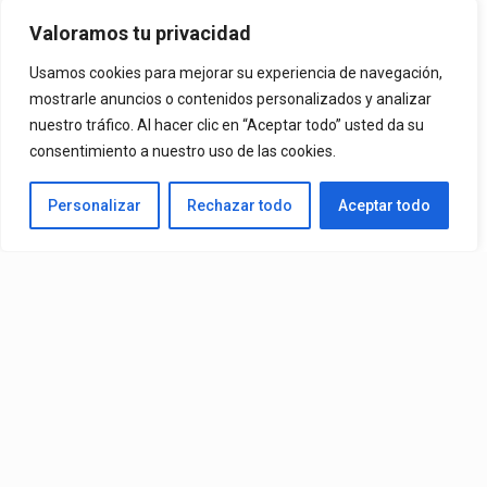
Mvchoo23, K John Y Dry –
Valoramos tu privacidad
Vista Al Mar (Remix)
Usamos cookies para mejorar su experiencia de navegación,
mostrarle anuncios o contenidos personalizados y analizar
nuestro tráfico. Al hacer clic en “Aceptar todo” usted da su
By
Vitaxo
consentimiento a nuestro uso de las cookies.
Published
1 día ago
Personalizar
Rechazar todo
Aceptar todo
Video:
Slick La Mina
Ft.
El Malilla, Mvchoo23, K John
y
Dry
– Vista Al Mar (Remix)