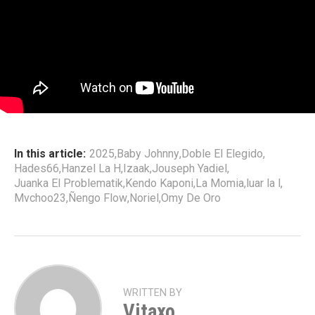
In this article:
2025
,
Baby Johnny
,
Doble El Elegido
,
Hades66
,
Hanzel La H
,
Izaak
,
Jouseph Yadiel
,
Juanka El Problematik
,
Kendo Kaponi
,
La Momia
,
luar la l
,
Mvchoo23
,
Ñengo Flow
,
Noriel
,
Omy De Oro
WRITTEN BY
Vitaxo