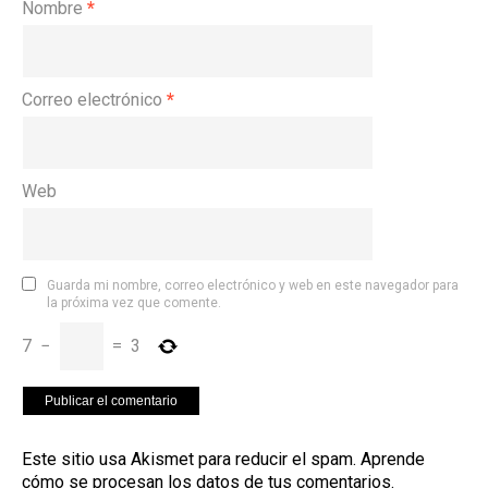
Nombre
*
Correo electrónico
*
Web
Guarda mi nombre, correo electrónico y web en este navegador para
la próxima vez que comente.
7
−
=
3
Este sitio usa Akismet para reducir el spam.
Aprende
cómo se procesan los datos de tus comentarios
.