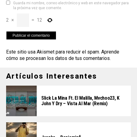
Guarda mi nombre, correo electrónico y web en este navegador para
la próxima vez que comente.
2
×
=
12
Este sitio usa Akismet para reducir el spam.
Aprende
cómo se procesan los datos de tus comentarios
.
Artículos Interesantes
Slick La Mina Ft. El Malilla, Mvchoo23, K
John Y Dry – Vista Al Mar (Remix)