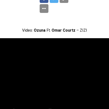
Video:
Ozuna
Ft.
Omar Courtz
– ZIZI