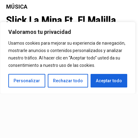
MÚSICA
Slick La Mina Ft. El Malilla,
Mvchoo23, K John Y Dry –
Valoramos tu privacidad
Vista Al Mar (Remix)
Usamos cookies para mejorar su experiencia de navegación,
mostrarle anuncios o contenidos personalizados y analizar
nuestro tráfico. Al hacer clic en “Aceptar todo” usted da su
By
Vitaxo
consentimiento a nuestro uso de las cookies.
Published
13 horas ago
Personalizar
Rechazar todo
Aceptar todo
Video:
Slick La Mina
Ft.
El Malilla, Mvchoo23, K John
y
Dry
– Vista Al Mar (Remix)