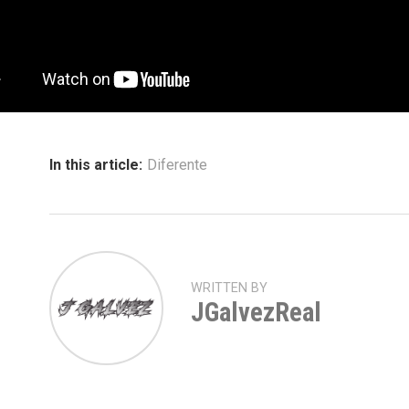
In this article:
Diferente
WRITTEN BY
JGalvezReal