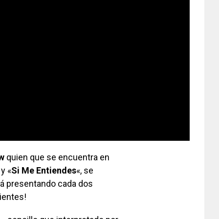
ow
quien que se encuentra en
 y «
Si Me Entiendes
«, se
rá presentando cada dos
ientes!