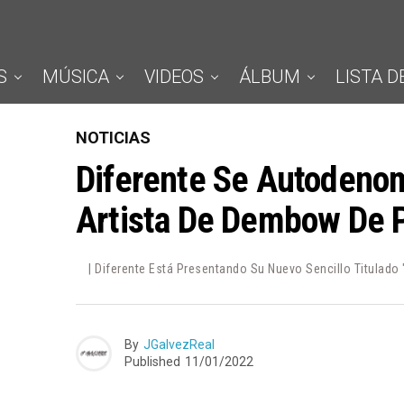
S
MÚSICA
VIDEOS
ÁLBUM
LISTA D
NOTICIAS
Diferente Se Autodenom
Artista De Dembow De P
| Diferente Está Presentando Su Nuevo Sencillo Titulado
By
JGalvezReal
Published
11/01/2022