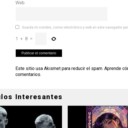
Web
Guarda mi nombre, correo electrónico y web en este navegador pa
1
+
8
=
Este sitio usa Akismet para reducir el spam.
Aprende có
comentarios
.
ulos Interesantes