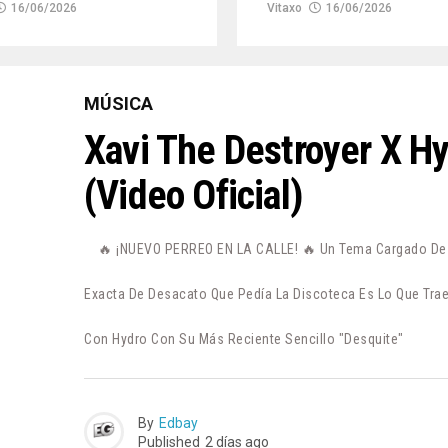
16/06/2026
Vitaxo
16/06/2026
MÚSICA
Xavi The Destroyer X H
(Video Oficial)
🔥 ¡NUEVO PERREO EN LA CALLE! 🔥 Un Tema Cargado De P
Exacta De Desacato Que Pedía La Discoteca Es Lo Que Trae
Con Hydro Con Su Más Reciente Sencillo "Desquite"
By
Edbay
Published
2 días ago