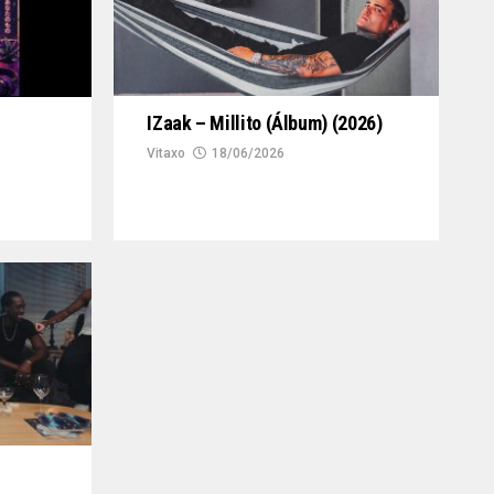
IZaak – Millito (Álbum) (2026)
Vitaxo
18/06/2026