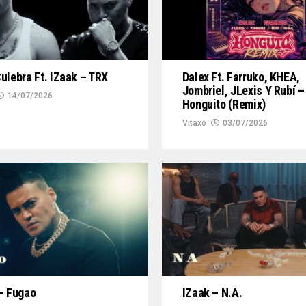
ulebra Ft. IZaak – TRX
Dalex Ft. Farruko, KHEA,
Jombriel, JLexis Y Rubí –
14/07/2026
Honguito (Remix)
Vitaxo
03/07/2026
– Fugao
IZaak – N.A.