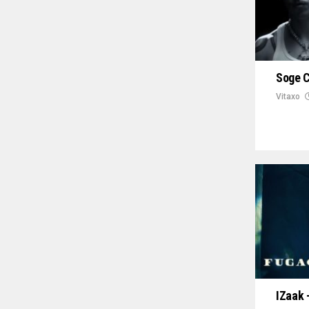
Soge C
Vitaxo
IZaak 