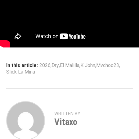
In this article:
2026
,
Dry
,
El Malilla
,
K John
,
Mvchoo23
,
Slick La Mina
WRITTEN BY
Vitaxo