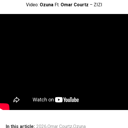
Video:
Ozuna
Ft.
Omar Courtz
– ZIZI
In this article:
2026
,
Omar Courtz
,
Ozuna