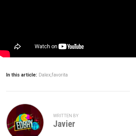
In this article:
Dalex
,
favorita
WRITTEN BY
Javier