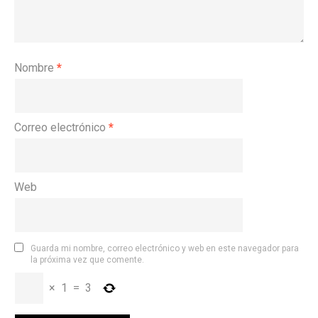
Nombre
*
Correo electrónico
*
Web
Guarda mi nombre, correo electrónico y web en este navegador para
la próxima vez que comente.
×
1
=
3