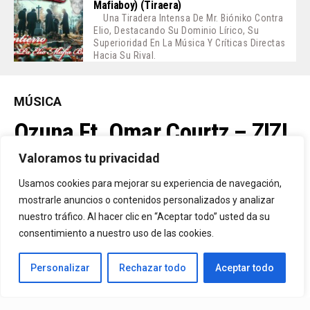
Mafiaboy) (Tiraera)
Una Tiradera Intensa De Mr. Bióniko Contra
Elio, Destacando Su Dominio Lírico, Su
Superioridad En La Música Y Críticas Directas
Hacia Su Rival.
MÚSICA
Ozuna Ft. Omar Courtz – ZIZI
Valoramos tu privacidad
By
Vitaxo
Usamos cookies para mejorar su experiencia de navegación,
Published
3 días ago
mostrarle anuncios o contenidos personalizados y analizar
nuestro tráfico. Al hacer clic en “Aceptar todo” usted da su
consentimiento a nuestro uso de las cookies.
Personalizar
Rechazar todo
Aceptar todo
Video:
Ozuna
Ft.
Omar Courtz
– ZIZI