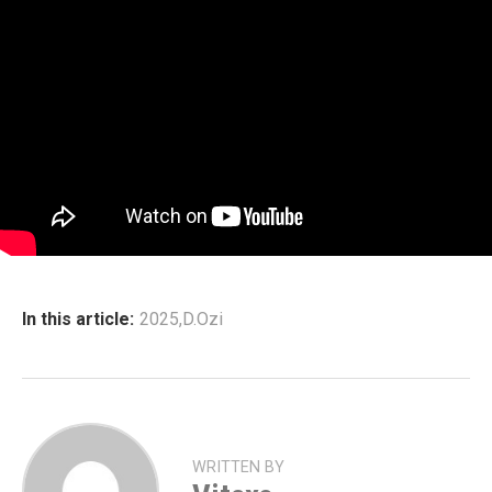
In this article:
2025
,
D.Ozi
WRITTEN BY