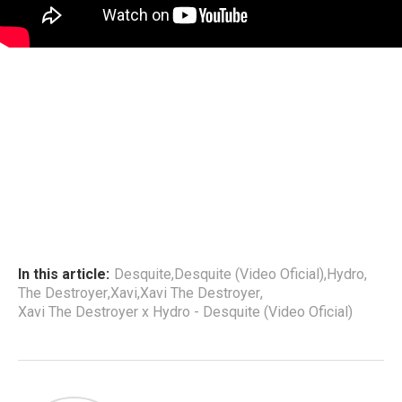
In this article:
Desquite
,
Desquite (Video Oficial)
,
Hydro
,
The Destroyer
,
Xavi
,
Xavi The Destroyer
,
Xavi The Destroyer x Hydro - Desquite (Video Oficial)