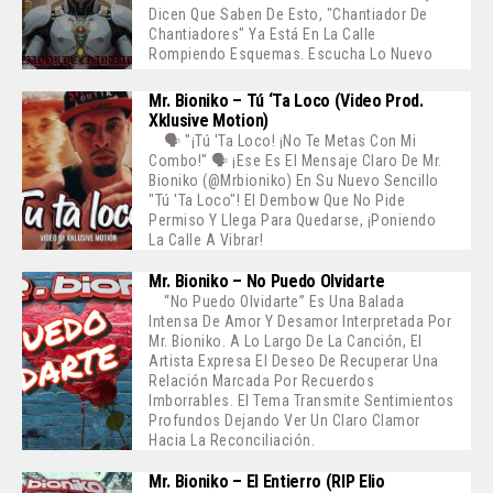
Dicen Que Saben De Esto, "Chantiador De
Chantiadores" Ya Está En La Calle
Rompiendo Esquemas. Escucha Lo Nuevo
Mr. Bioniko – Tú ‘ta Loco (Video Prod.
Xklusive Motion)
🗣️ "¡Tú 'ta Loco! ¡No Te Metas Con Mi
Combo!" 🗣️ ¡Ese Es El Mensaje Claro De Mr.
Bioniko (@mrbioniko) En Su Nuevo Sencillo
"Tú 'ta Loco"! El Dembow Que No Pide
Permiso Y Llega Para Quedarse, ¡poniendo
La Calle A Vibrar!
Mr. Bioniko – No Puedo Olvidarte
“No Puedo Olvidarte” Es Una Balada
Intensa De Amor Y Desamor Interpretada Por
Mr. Bioniko. A Lo Largo De La Canción, El
Artista Expresa El Deseo De Recuperar Una
Relación Marcada Por Recuerdos
Imborrables. El Tema Transmite Sentimientos
Profundos Dejando Ver Un Claro Clamor
Hacia La Reconciliación.
Mr. Bioniko – El Entierro (RIP Elio