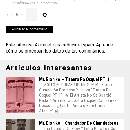
la próxima vez que comente.
7
−
6
=
Este sitio usa Akismet para reducir el spam.
Aprende
cómo se procesan los datos de tus comentarios
.
Artículos Interesantes
Mr. Bioniko – Tiraera Pa Osquel PT .1
¡SOLTÓ EL PRIMER ROUND! 🚨 Mr. Bioniko
Cumple Su Promesa Y Lanza "Tiraera Pa
Osquel PT. 1". 🔥 El Artista No Se Guardó
Nada Y Arremetió Contra Osquel Con Barras
Pesadas. ¿Qué Te Pareció Este Primer
Ataque? 🎤
Mr. Bioniko – Chantiador De Chantiadores
Una Cátedra De Flow Y Letra Para Los Que