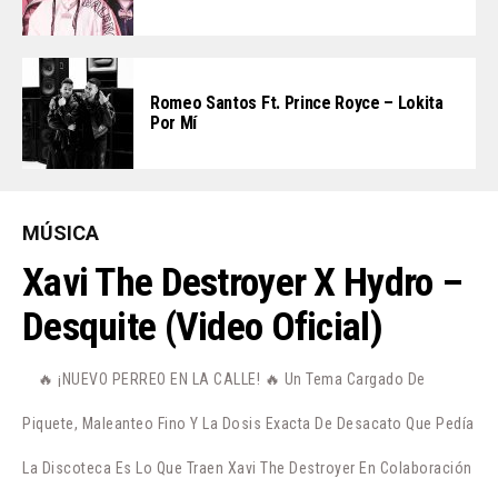
Romeo Santos Ft. Prince Royce – Lokita
Por Mí
MÚSICA
Xavi The Destroyer X Hydro –
Desquite (Video Oficial)
🔥 ¡NUEVO PERREO EN LA CALLE! 🔥 Un Tema Cargado De
Piquete, Maleanteo Fino Y La Dosis Exacta De Desacato Que Pedía
La Discoteca Es Lo Que Traen Xavi The Destroyer En Colaboración