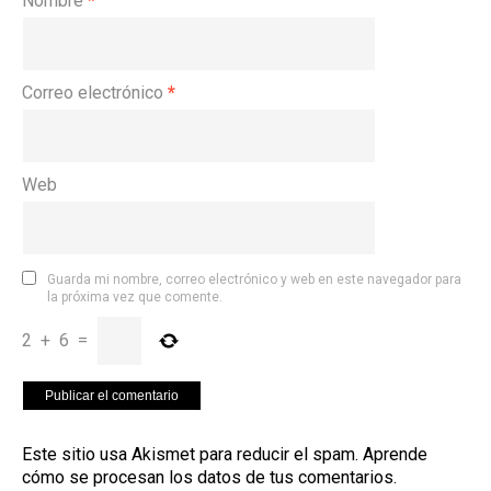
Nombre
*
Correo electrónico
*
Web
Guarda mi nombre, correo electrónico y web en este navegador para
la próxima vez que comente.
2
+
6
=
Este sitio usa Akismet para reducir el spam.
Aprende
cómo se procesan los datos de tus comentarios
.