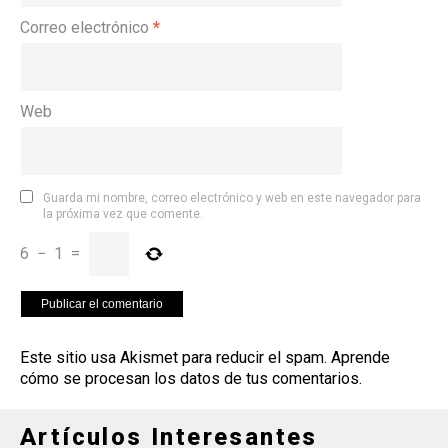
Correo electrónico
*
Web
Guarda mi nombre, correo electrónico y web en este navegador para
la próxima vez que comente.
6
−
1
=
Este sitio usa Akismet para reducir el spam.
Aprende
cómo se procesan los datos de tus comentarios
.
Artículos Interesantes